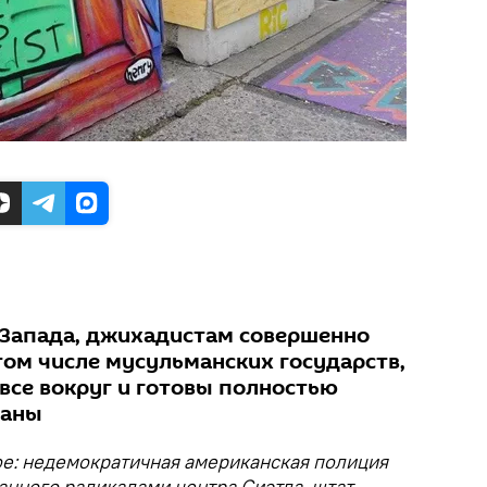
" Запада, джихадистам совершенно
том числе мусульманских государств,
все вокруг и готовы полностью
раны
ое: недемократичная американская полиция
нного радикалами центра Сиэтла, штат