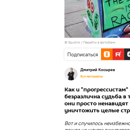
© Sputnik
/
Перейти в фотобанк
Подписаться
Дмитрий Косырев
Все материалы
Как и "прогрессистам
безразлична судьба в 
они просто ненавидят 
уничтожить целые ст
Вот и случилось неизбежн
пошла на штурм оккупирова