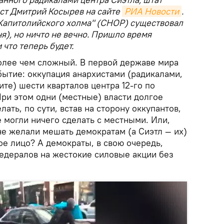
ст Дмитрий Косырев на сайте
РИА Новости
.
Капитолийского холма" (CHOP) существовал
ня), но ничто не вечно. Пришло время
 что теперь будет.
более чем сложный. В первой державе мира
бытие: оккупация анархистами (радикалами,
ите) шести кварталов центра 12-го по
При этом одни (местные) власти долгое
ать, по сути, встав на сторону оккупантов,
 могли ничего сделать с местными. Или,
не желали мешать демократам (а Сиэтл — их)
ое лицо? А демократы, в свою очередь,
едералов на жестокие силовые акции без