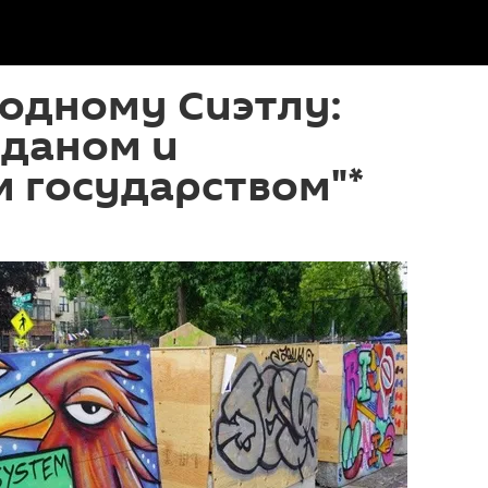
одному Сиэтлу:
даном и
 государством"*