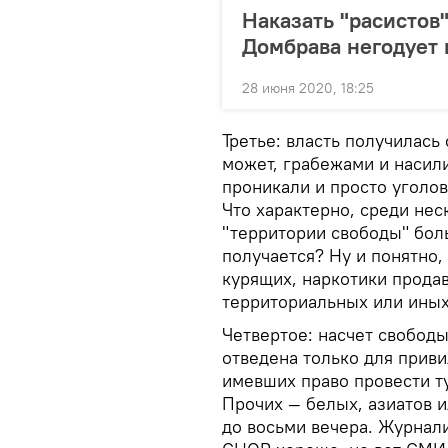
Наказать "расистов
Домбрава негодует и
28 июня 2020, 18:25
Третье: власть получилас
может, грабежами и насили
проникали и просто уголов
Что характерно, среди нес
"территории свободы" боль
получается? Ну и понятно,
курящих, наркотики продав
территориальных или иных
Четвертое: насчет свободы
отведена только для прив
имевших право провести ту
Прочих — белых, азиатов и
до восьми вечера. Журнал