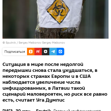
© Sputnik / Sergey Melkonov Sergey Melkonov
Подписаться
Ситуация в мире после недолгой
передышки снова стала ухудшаться, в
некоторых странах Европы и в США
наблюдается увеличение числа
инфицированных, в Латвии такой
сценарий маловероятен, но риск все равно
есть, считает Уга Думпис
РИГА, 30 июн — Sputnik.
Главный инфекционист