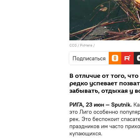
CC0
/
PxHere
/
Подписаться
В отличие от того, чт
редко успевает позват
забывать, отдыхая у 
РИГА, 23 июн — Sputnik.
Ка
это Лиго особенно популяр
рек. Это беспокоит спасат
праздников им часто прих
купающихся.