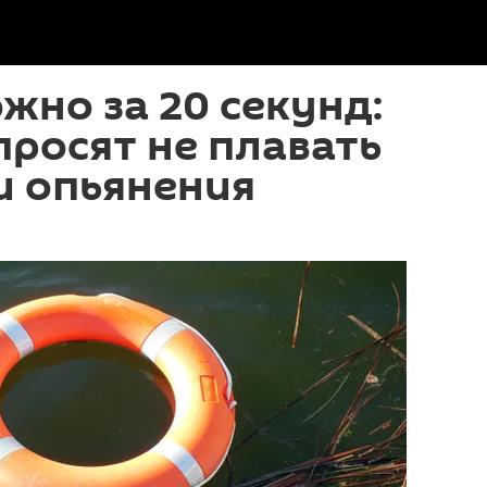
жно за 20 секунд:
просят не плавать
и опьянения