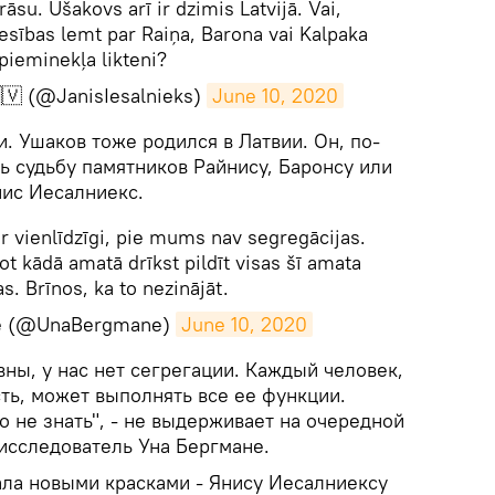
āsu. Ušakovs arī ir dzimis Latvijā. Vai,
iesības lemt par Raiņa, Barona vai Kalpaka
pieminekļa likteni?
🇻 (@JanisIesalnieks)
June 10, 2020
и. Ушаков тоже родился в Латвии. Он, по-
ь судьбу памятников Райнису, Баронсу или
нис Иесалниекс.
i ir vienlīdzīgi, pie mums nav segregācijas.
t kādā amatā drīkst pildīt visas šī amata
as. Brīnos, ka to nezinājāt.
e (@UnaBergmane)
June 10, 2020
вны, у нас нет сегрегации. Каждый человек,
ть, может выполнять все ее функции.
о не знать", - не выдерживает на очередной
 исследователь Уна Бергмане.
ала новыми красками - Янису Иесалниексу