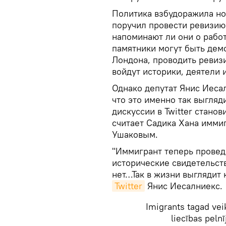
Политика взбудоражила но
поручил провести ревизию 
напоминают ли они о работ
памятники могут быть дем
Лондона, проводить ревизи
войдут историки, деятели 
Однако депутат Янис Иесал
что это именно так выгляд
дискуссии в Twitter станов
считает Садика Хана имми
Ушаковым.
"Иммигрант теперь провед
исторические свидетельст
нет…Так в жизни выглядит 
Twitter
Янис Иесалниекс.
Imigrants tagad veik
liecības peln