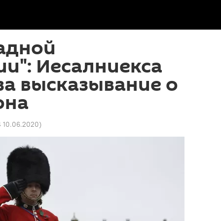
адной
и": Иесалниекса
за высказывание о
она
4 10.06.2020
)