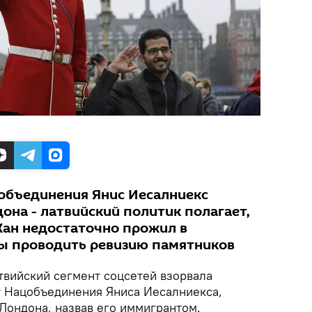
объединения Янис Иесалниекс
она - латвийский политик полагает,
Хан недостаточно прожил в
ы проводить ревизию памятников
вийский сегмент соцсетей взорвала
т Нацобъединения Яниса Иесалниекса,
Лондона, назвав его иммигрантом.