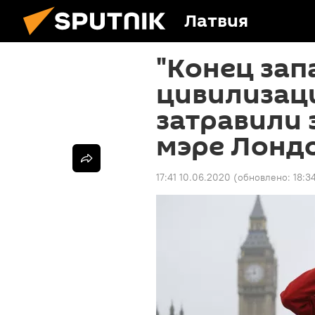
Латвия
"Конец зап
цивилизаци
затравили 
мэре Лонд
17:41 10.06.2020
(обновлено:
18:3