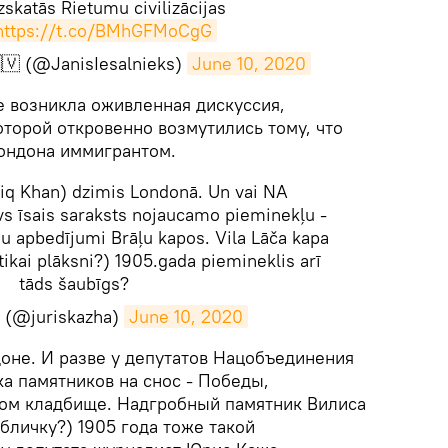
zskatās Rietumu civilizācijas
https://t.co/BMhGFMoCgG
🇻 (@JanisIesalnieks)
June 10, 2020
е возникла оживленная дискуссия,
торой откровенно возмутились тому, что
ондона иммигрантом.
iq Khan) dzimis Londonā. Un vai NA
vs īsais saraksts nojaucamo pieminekļu -
u apbedījumi Brāļu kapos. Vila Lāča kapa
tikai plāksni?) 1905.gada piemineklis arī
tāds šaubīgs?
a (@juriskazha)
June 10, 2020
доне. И разве у депутатов Нацобъединения
ка памятников на снос - Победы,
ом кладбище. Надгробный памятник Вилиса
абличку?) 1905 года тоже такой