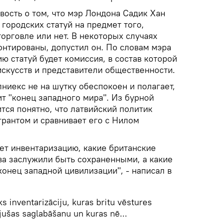
вость о том, что мэр Лондона Садик Хан
городских статуй на предмет того,
орговле или нет. В некоторых случаях
онтированы, допустил он. По словам мэра
ю статуй будет комиссия, в состав которой
искусств и представители общественности.
ниекс не на шутку обеспокоен и полагает,
ит "конец западного мира". Из бурной
ится понятно, что латвийский политик
грантом и сравнивает его с Нилом
ет инвентаризацию, какие британские
ва заслужили быть сохраненными, а какие
конец западной цивилизации", - написал в
s inventarizāciju, kuras britu vēstures
ījušas saglabāšanu un kuras nē...