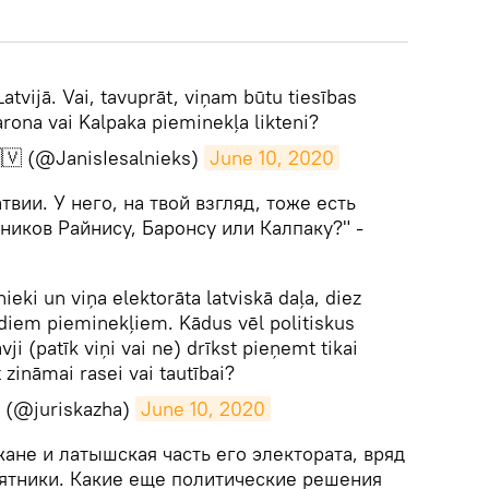
Latvijā. Vai, tavuprāt, viņam būtu tiesības
arona vai Kalpaka pieminekļa likteni?
🇻 (@JanisIesalnieks)
June 10, 2020
вии. У него, на твой взгляд, тоже есть
ников Райнису, Баронсу или Калпаку?" -
nieki un viņa elektorāta latviskā daļa, diez
šādiem pieminekļiem. Kādus vēl politiskus
i (patīk viņi vai ne) drīkst pieņemt tikai
 zināmai rasei vai tautībai?
a (@juriskazha)
June 10, 2020
жане и латышская часть его электората, вряд
мятники. Какие еще политические решения