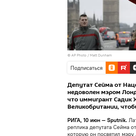
© AP Photo / Matt Dunham
Подписаться
Депутат Сейма от Нац
недоволен мэром Лонд
что иммигрант Садик 
Великобритании, чтоб
РИГА, 10 июн — Sputnik.
Лат
реплика депутата Сейма о
которую он посвятил мэру 