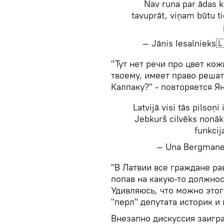
Nav runa par ādas kr
tavuprāt, viņam būtu t
— Jānis Iesalnieks
"Тут нет речи про цвет кож
твоему, имеет право решат
Калпаку?" - повторяется Я
Latvijā visi tās pilsoņ
Jebkurš cilvēks nonāko
funkcij
— Una Bergman
"В Латвии все граждане ра
попав на какую-то должнос
Удивляюсь, что можно этог
"перл" депутата историк и
Внезапно дискуссия заигр