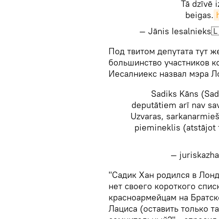
Tā dzīvē i
beigas.
— Jānis Iesalnieks
Под твитом депутата тут ж
большинство участников ко
Иесалниекс назвал мэра Л
Sadiks Kāns (Sad
deputātiem arī nav sa
Uzvaras, sarkanarmieš
piemineklis (atstājot 
— juriskazh
"Садик Хан родился в Лон
нет своего короткого спис
красноармейцам на Братск
Лациса (оставить только т