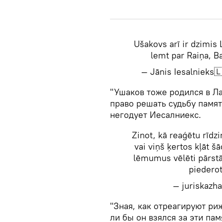
Ušakovs arī ir dzimis 
lemt par Raiņa, B
— Jānis Iesalnieks
"Ушаков тоже родился в Лат
право решать судьбу памят
негодует Иесалниекс.
Zinot, kā reaģētu rīdzi
vai viņš ķertos kļāt 
lēmumus vēlēti pārstāvj
piederot
— juriskazh
"Зная, как отреагируют ри
ли бы он взялся за эти па