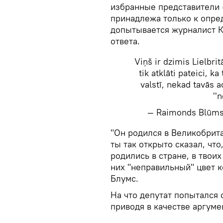
избранные представители (
принадлежа только к опре
допытывается журналист Ка
ответа.
Viņš ir dzimis Lielbrit
tik atklāti pateici, k
valstī, nekad tavās a
''
— Raimonds Blūm
"Он родился в Великобрита
ты так открыто сказал, чт
родились в стране, в твоих
них "неправильный" цвет к
Блумс.
На что депутат попытался 
приводя в качестве аргуме