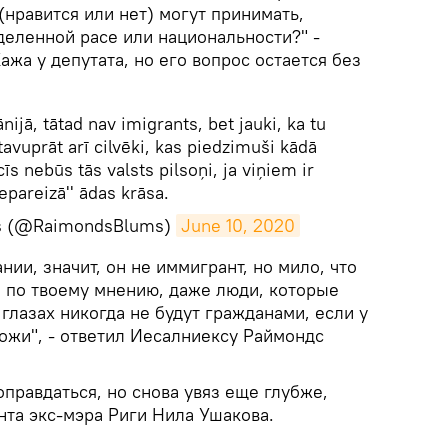
нравится или нет) могут принимать,
деленной расе или национальности?" -
жа у депутата, но его вопрос остается без
ānijā, tātad nav imigrants, bet jauki, ka tu
a tavuprāt arī cilvēki, kas piedzimuši kādā
cīs nebūs tās valsts pilsoņi, ja viņiem ir
nepareizā'' ādas krāsa.
s (@RaimondsBlums)
June 10, 2020
нии, значит, он не иммигрант, но мило, что
о, по твоему мнению, даже люди, которые
 глазах никогда не будут гражданами, если у
ожи", - ответил Иесалниексу Раймондс
оправдаться, но снова увяз еще глубже,
нта экс-мэра Риги Нила Ушакова.