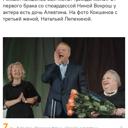
первого брака со стюардессой Ниной Вокрош у
актера есть дочь Алевтина. На фото Кокшенов с
третьей женой, Натальей Лепехиной.
7
© Sputnik / Владимир Вяткин
/
Перейти в фотобанк