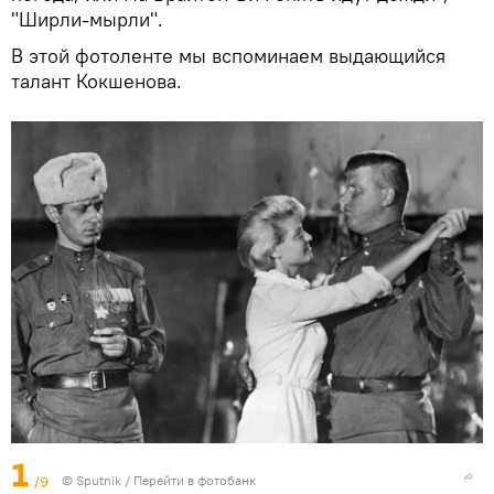
"Ширли-мырли".
В этой фотоленте мы вспоминаем выдающийся
талант Кокшенова.
1
/9
© Sputnik
/
Перейти в фотобанк