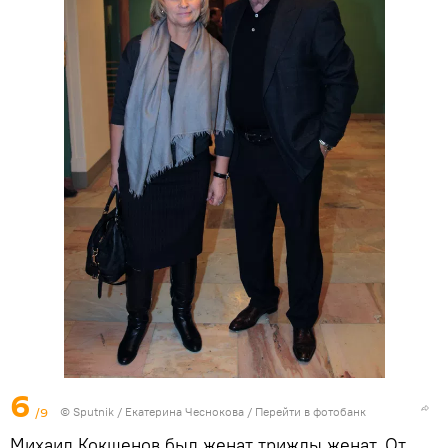
6
/9
© Sputnik / Екатерина Чеснокова
/
Перейти в фотобанк
Михаил Кокшенов был женат трижды женат. От