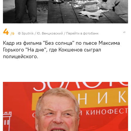
4
/9
© Sputnik / Ю. Венцковский
/
Перейти в фотобанк
Кадр из фильма "Без солнца" по пьесе Максима
Горького "На дне", где Кокшенов сыграл
полицейского.