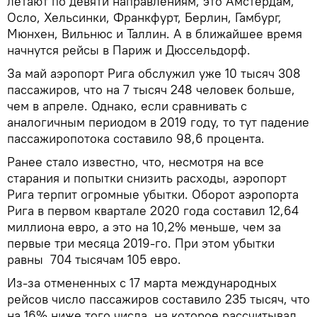
летают по девяти направлениям, это Амстердам,
Осло, Хельсинки, Франкфурт, Берлин, Гамбург,
Мюнхен, Вильнюс и Таллин. А в ближайшее время
начнутся рейсы в Париж и Дюссельдорф.
За май аэропорт Рига обслужил уже 10 тысяч 308
пассажиров, что на 7 тысяч 248 человек больше,
чем в апреле. Однако, если сравнивать с
аналогичным периодом в 2019 году, то тут падение
пассажиропотока составило 98,6 процента.
Ранее стало известно, что, несмотря на все
старания и попытки снизить расходы, аэропорт
Рига терпит огромные убытки. Оборот аэропорта
Рига в первом квартале 2020 года составил 12,64
миллиона евро, а это на 10,2% меньше, чем за
первые три месяца 2019-го. При этом убытки
равны 704 тысячам 105 евро.
Из-за отмененных с 17 марта международных
рейсов число пассажиров составило 235 тысяч, что
на 16% ниже того числа, на которое рассчитывал