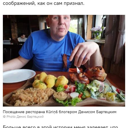
соображений, как он сам признал.
Посещение ресторана Kūriņš блогером Денисом Бартецким
© Photo Денис Бартецкий
Больше всего в этой истории меня задевает, что