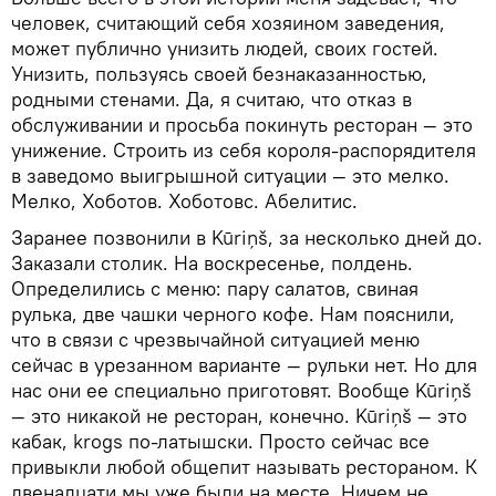
человек, считающий себя хозяином заведения,
может публично унизить людей, своих гостей.
Унизить, пользуясь своей безнаказанностью,
родными стенами. Да, я считаю, что отказ в
обслуживании и просьба покинуть ресторан — это
унижение. Строить из себя короля-распорядителя
в заведомо выигрышной ситуации — это мелко.
Мелко, Хоботов. Хоботовс. Абелитис.
Заранее позвонили в Kūriņš, за несколько дней до.
Заказали столик. На воскресенье, полдень.
Определились с меню: пару салатов, свиная
рулька, две чашки черного кофе. Нам пояснили,
что в связи с чрезвычайной ситуацией меню
сейчас в урезанном варианте — рульки нет. Но для
нас они ее специально приготовят. Вообще Kūriņš
— это никакой не ресторан, конечно. Kūriņš — это
кабак, krogs по-латышски. Просто сейчас все
привыкли любой общепит называть рестораном. К
двенадцати мы уже были на месте. Ничем не