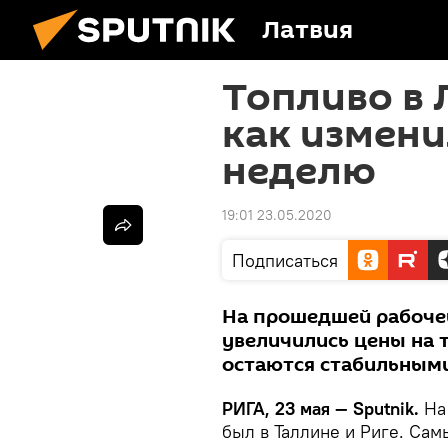
Латвия
Топливо в 
как измени
неделю
19:01 23.05.2020
Подписаться
На прошедшей рабочей
увеличились цены на 
остаются стабильным
РИГА, 23 мая — Sputnik.
На 
был в Таллине и Риге. Сам