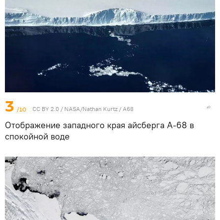
3
/10
CC BY 2.0
/
NASA/Nathan Kurtz
/ A68
Отображение западного края айсберга А-68 в
спокойной воде