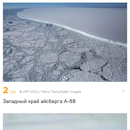
2
/10
© AFP 2023 / Mario Tama/Getty Images
Западный край айсберга А-68