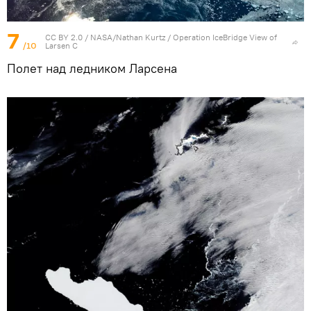
7
CC BY 2.0
/
NASA/Nathan Kurtz
/
Operation IceBridge View of
/10
Larsen C
Полет над ледником Ларсена