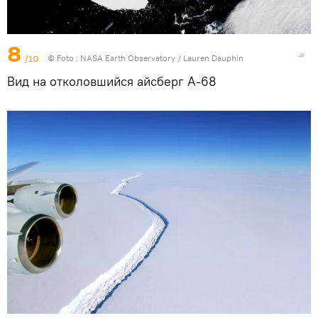
8
/10
© Foto :
NASA Earth Observatory / Lauren Dauphin
Вид на отколовшийся айсберг А-68