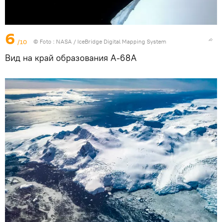
6
/10
© Foto :
NASA / IceBridge Digital Mapping System
Вид на край образования A-68A