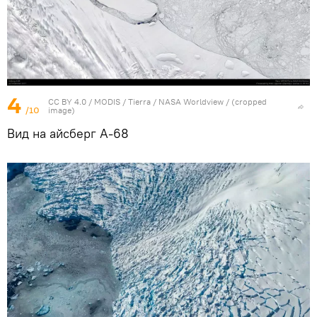
4
CC BY 4.0
/
MODIS / Tierra / NASA Worldview
/ (cropped
/10
image)
Вид на айсберг А-68