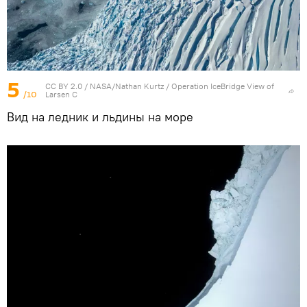
5
CC BY 2.0
/
NASA/Nathan Kurtz
/
Operation IceBridge View of
/10
Larsen C
Вид на ледник и льдины на море