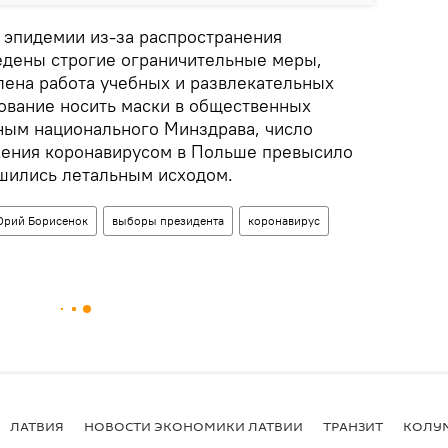
эпидемии из-за распространения
ведены строгие ограничительные меры,
лена работа учебных и развлекательных
бование носить маски в общественных
ным национального Минздрава, число
жения коронавирусом в Польше превысило
ршились летальным исходом.
рий Борисенок
выборы президента
коронавирус
ЛАТВИЯ
НОВОСТИ ЭКОНОМИКИ ЛАТВИИ
ТРАНЗИТ
КОЛУ