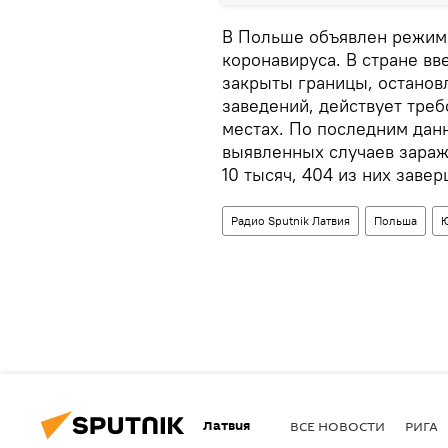
В Польше объявлен режим 
коронавируса. В стране в
закрыты границы, останов
заведений, действует тре
местах. По последним дан
выявленных случаев зара
10 тысяч, 404 из них заве
Радио Sputnik Латвия
Польша
Ю
Латвия
ВСЕ НОВОСТИ
РИГА