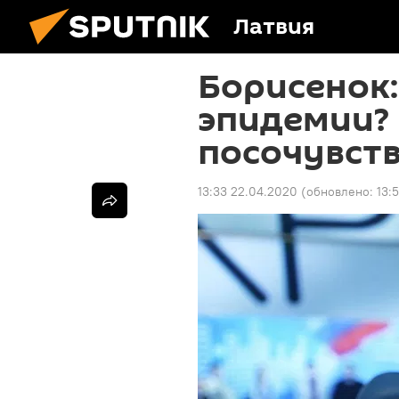
Латвия
Борисенок:
эпидемии?
посочувст
13:33 22.04.2020
(обновлено:
13: