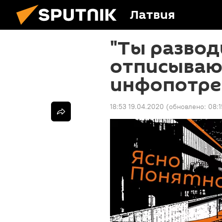
Латвия
"Ты развод
отписываю
инфопотре
18:53 19.04.2020
(обновлено:
08:1