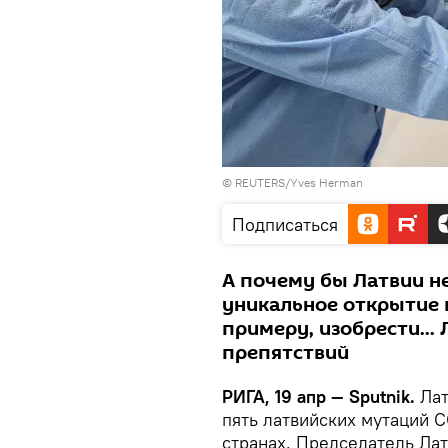
© REUTERS/Yves Herman
Подписаться
А почему бы Латвии н
уникальное открытие в
примеру, изобрести...
препятствий
РИГА, 19 апр — Sputnik.
Лат
пять латвийских мутаций C
странах. Председатель Лат