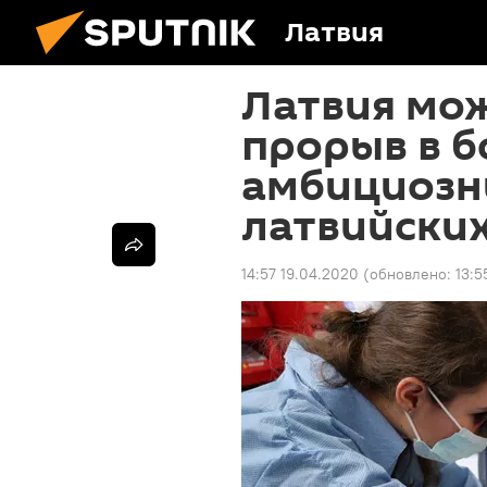
Латвия
Латвия мо
прорыв в б
амбициозн
латвийски
14:57 19.04.2020
(обновлено:
13:5