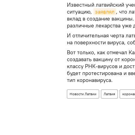
Известный латвийский уче
ситуацию,
заявлял
, что л
вклад в создание вакцины.
различные лекарства уже д
И отличительная черта лат
на поверхности вируса, со
Вот только, как отмечал К
создавать вакцину от корон
классу РНК-вирусов и дост
будет протестирована и вв
тип коронавируса.
Новости Латвии
Латвия
корона