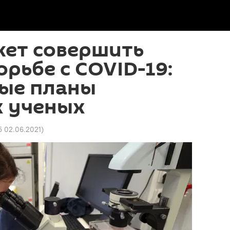
жет совершить
орьбе с COVID-19:
ые планы
х ученых
5 02.06.2021
)