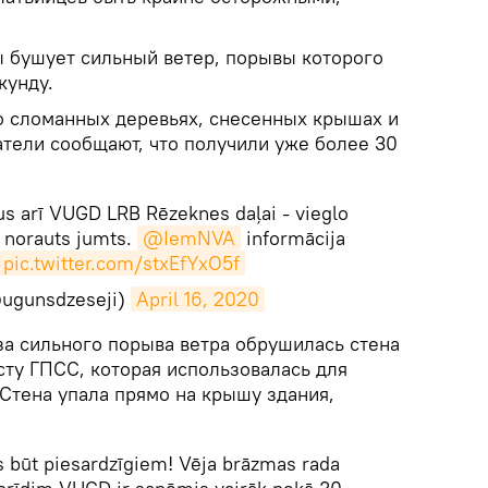
ы бушует сильный ветер, порывы которого
кунду.
о сломанных деревьях, снесенных крышах и
атели сообщают, что получили уже более 30
mus arī VUGD LRB Rēzeknes daļai - vieglo
 norauts jumts.
@IemNVA
informācija
pic.twitter.com/stxEfYxO5f
ugunsdzeseji)
April 16, 2020
-за сильного порыва ветра обрушилась стена
сту ГПСС, которая использовалась для
Стена упала прямо на крышу здания,
s būt piesardzīgiem! Vēja brāzmas rada