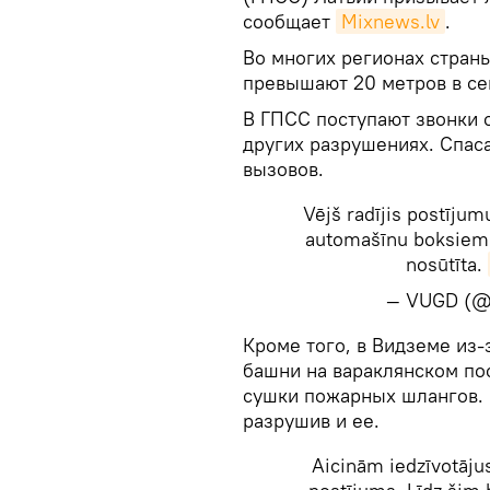
сообщает
Mixnews.lv
.
Во многих регионах стран
превышают 20 метров в се
В ГПСС поступают звонки 
других разрушениях. Спас
вызовов.
Vējš radījis postīju
automašīnu boksiem
nosūtīta.
— VUGD (@
​Кроме того, в Видземе из
башни на вараклянском по
сушки пожарных шлангов. 
разрушив и ее.
Aicinām iedzīvotāju