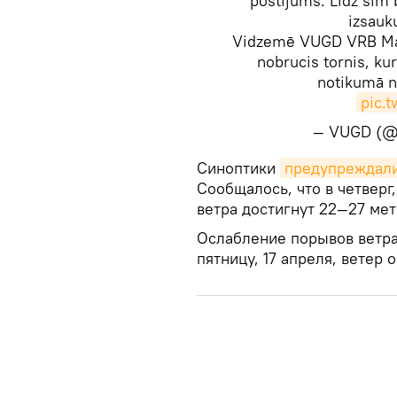
postījums. Līdz šim
izsauk
Vidzemē VUGD VRB Mad
nobrucis tornis, kur
notikumā n
pic.
— VUGD (@
​Синоптики
предупреждал
Сообщалось, что в четверг
ветра достигнут 22—27 мет
Ослабление порывов ветра
пятницу, 17 апреля, ветер 