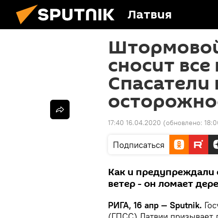
Латвия
Штормовой
сносит все 
Спасатели
осторожно
17:40 16.04.2020
(обновлено:
18:0
Подписаться
Как и предупреждали 
ветер - он ломает дер
РИГА, 16 апр — Sputnik.
Гос
(ГПСС) Латвии призывает 