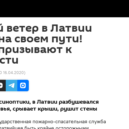
 ветер в Латвии
на своем пути!
 призывают к
сти
0 16.04.2020
)
синоптики, в Латвии разбушевался
евья, срывает крыши, рушит стены
ударственная пожарно-спасательная служба
латвийцев быть крайне осторожными,