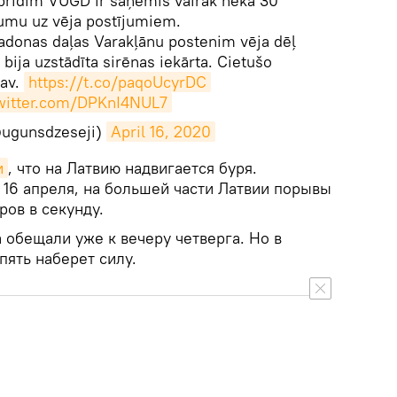
 brīdim VUGD ir saņēmis vairāk nekā 30
umu uz vēja postījumiem.
onas daļas Varakļānu postenim vēja dēļ
 bija uzstādīta sirēnas iekārta. Cietušo
av.
https://t.co/paqoUcyrDC
twitter.com/DPKnI4NUL7
ugunsdzeseji)
April 16, 2020
и
, что на Латвию надвигается буря.
, 16 апреля, на большей части Латвии порывы
ров в секунду.
 обещали уже к вечеру четверга. Но в
опять наберет силу.