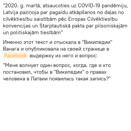
"2020. g. martā, atsaucoties uz COVID-19 pandēmiju,
Latvija paziņoja par pagaidu atkāpšanos no daļas no
cilvēktiesību saistībām pēc Eiropas Cilvēktiesību
konvencijas un Starptautiskā pakta par pilsoniskajām
un politiskajām tiesībām"
Именно этот текст и отыскала в "Википедии"
Ванага и опубликовала на своей странице в
Facebook
выдержку из него и вопрос:
"Меня волнует один вопрос, когда, где и кто
постановил, чтобы в "Википедии" о правах
человека в Латвии появилась такая запись?"