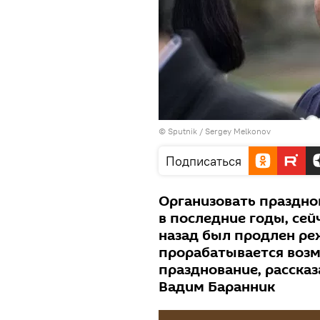
© Sputnik / Sergey Melkonov
Подписаться
Организовать празднов
в последние годы, сей
назад был продлен реж
прорабатывается возм
празднование, рассказ
Вадим Баранник