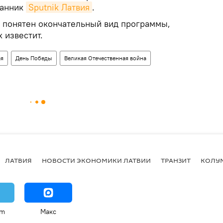
ранник
Sputnik Латвия
.
т понятен окончательный вид программы,
 известит.
ая
День Победы
Великая Отечественная война
ЛАТВИЯ
НОВОСТИ ЭКОНОМИКИ ЛАТВИИ
ТРАНЗИТ
КОЛУ
am
Макс