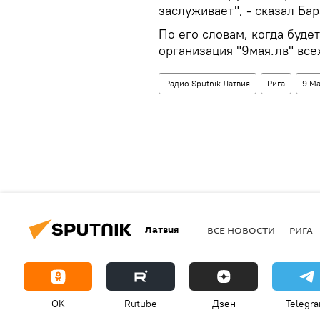
заслуживает", - сказал Ба
По его словам, когда буде
организация "9мая.лв" всех
Радио Sputnik Латвия
Рига
9 М
Латвия
ВСЕ НОВОСТИ
РИГА
OK
Rutube
Дзен
Telegr