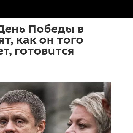
День Победы в
т, как он того
т, готовится