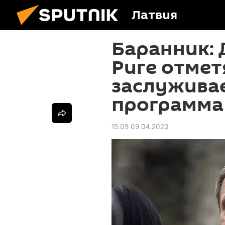
Латвия
Баранник: 
Риге отметя
заслуживае
программа
15:09 09.04.2020