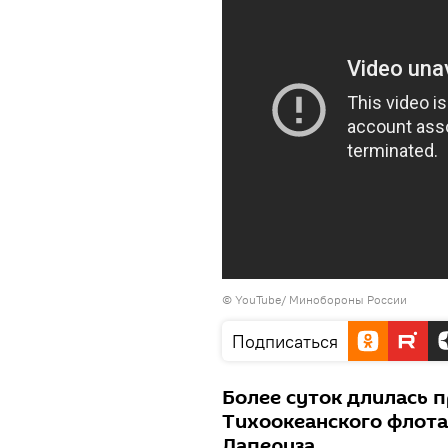
©
YouTube/ Минобороны России
Подписаться
Более суток длилась 
Тихоокеанского флота
Лаперуза