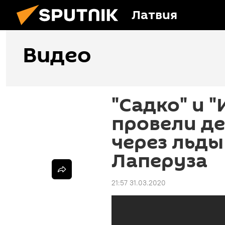
Латвия
Видео
"Садко" и 
провели де
через льды
Лаперуза
21:57 31.03.2020