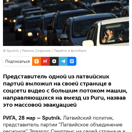
© Sputnik / Рамиль Ситдиков
/
Перейти в фотобанк
Подписаться
Представитель одной из латвийских
партий выложил на своей странице в
соцсети видео с большим потоком машин,
направляющихся на выезд из Риги, назвав
это массовой эвакуацией
РИГА, 28 мар — Sputnik.
Латвийский политик,
представитель партии "Латвийское объединение
регионов" Эдвардс Смилтенс на своей странице в