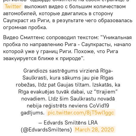
Twitter
выложил видео с большим количеством
автомобилей, которые двигались в сторону
Саулкраст из Риги, в результате чего образовалась
огромная пробка.
Видео Смилтенс сопроводил текстом: "Уникальная
пробка по направлению Рига - Саулкрасты, начало
которой уже у границ Риги. Похоже, что Рига
эвакуируется ближе к природе".
Grandiozs sastrēgums virzienā Rīga-
Saulkrasti, kura sākums jau pie Rīgas
robežas, līdz pat Gaujas tiltam. Izskatās, ka
Rīga evakuējas tuvāk dabai, uz “tīrajiem”
novadiem. Līdz šim Saulkrastu novadā
nebija reģistrēts neviens CoVid19
gadījums.
pic.twitter.com/8jT5wl1ggc
— Edvards Smiltēns LRA
(@EdvardsSmiltens)
March 28, 2020