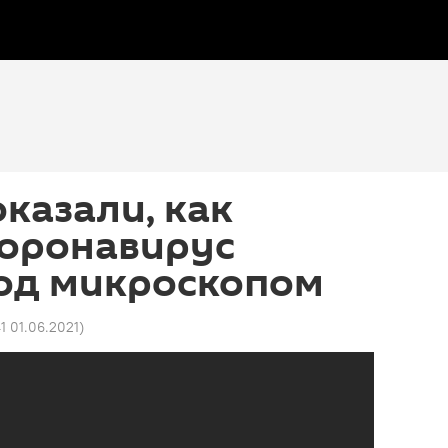
оказали, как
коронавирус
под микроскопом
41 01.06.2021
)