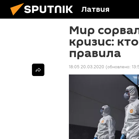
Латвия
Мир сорвал
кризис: кт
правила
18:05 20.03.2020
(обновлено:
13: