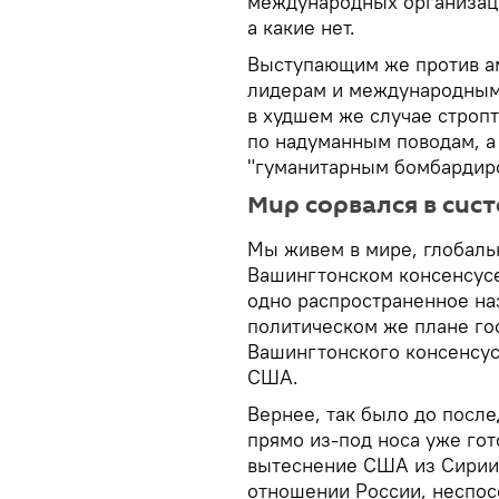
международных организаци
а какие нет.
Выступающим же против ам
лидерам и международным 
в худшем же случае строп
по надуманным поводам, а
"гуманитарным бомбардир
Мир сорвался в сис
Мы живем в мире, глобаль
Вашингтонском консенсусе
одно распространенное наз
политическом же плане го
Вашингтонского консенсус
США.
Вернее, так было до посл
прямо из-под носа уже гот
вытеснение США из Сирии,
отношении России, неспос