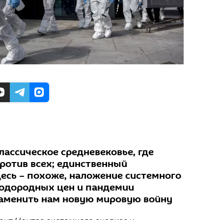
лассическое средневековье, где
против всех; единственный
есь – похоже, наложение системного
еводородных цен и пандемии
заменить нам новую мировую войну