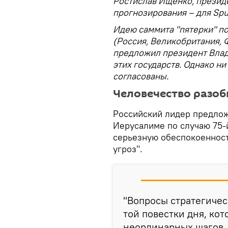
Ростислав Ищенко, презид
прогнозирования – для Spu
Идею саммита "пятерки" п
(Россия, Великобритания, 
предложил президент Влад
этих государств. Однако ни
согласованы.
Человечество разоб
Российский лидер предлож
Иерусалиме по случаю 75-
серьезную обеспокоеннос
угроз".
"Вопросы стратегичес
той повестки дня, ко
неординарных шагов. 