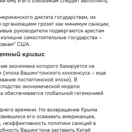
й ему и его союзникам следует выполнять,
ериканского диктата государствам, их
организациям грозят как минимум санкции,
тивые руководители подвергаются арестам
 излишне самостоятельные государства –
овкам" США.
темный кризис
ная экономика которого базируется на
 (эпоха Вашингтонского консенсуса – еще
вание постялтинской эпохи). В
сподство экономической модели
а обеспечивается глобальной гегемонией
еднего времени. Но возвращение Крыма
овившихся его осваивать американцев,
 неэффективность политики санкций в
обность Вашингтона заставить Китай