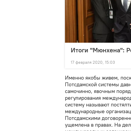
Итоги "Мюнхена": Р
17 февраля 2020, 15:03
Именно якобы живем, поск
Потсдамской системы давн
самочинно, явочным поря
регулирования междунаро
систему называют постялт
международные организац
Потсдамскими договореннос
ущемлена в правах. На де