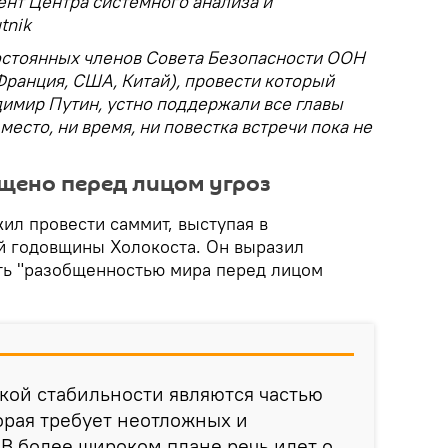
ент Центра системного анализа и
tnik
остоянных членов Совета Безопасности ООН
Франция, США, Китай), провести который
имир Путин, устно поддержали все главы
 место, ни время, ни повестка встречи пока не
щено перед лицом угроз
ил провести саммит, выступая в
й годовщины Холокоста. Он выразил
ть "разобщенностью мира перед лицом
кой стабильности являются частью
торая требует неотложных и
В более широком плане речь идет о