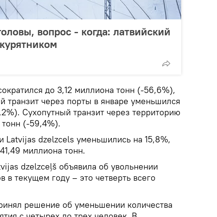
головы, вопрос - когда: латвийский
 курятником
ократился до 3,12 миллиона тонн (-56,6%),
 транзит через порты в январе уменьшился
6,2%). Сухопутный транзит через территорию
 тонн (-59,4%).
 Latvijas dzelzcels уменьшились на 15,8%,
 41,49 миллиона тонн.
vijas dzelzceļš объявила об увольнении
в в текущем году – это четверть всего
 принял решение об уменьшении количества
тия с четырех до трех человек. В