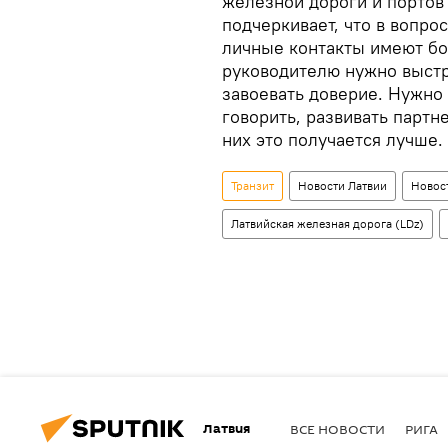
железной дороги и портов
подчеркивает, что в вопро
личные контакты имеют бо
руководителю нужно выстр
завоевать доверие. Нужно 
говорить, развивать партн
них это получается лучше.
Транзит
Новости Латвии
Новос
Латвийская железная дорога (LDz)
Латвия
ВСЕ НОВОСТИ
РИГА