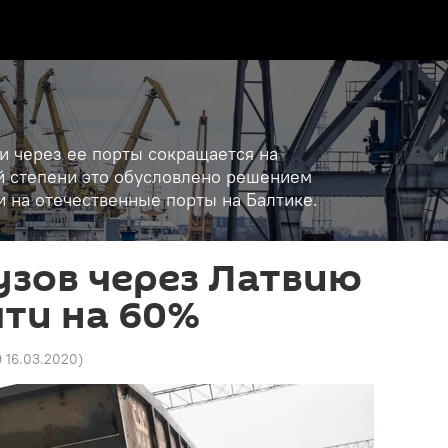
 и через ее порты сокращается на
ой степени это обусловлено решением
 на отечественные порты на Балтике.
узов через Латвию
ти на 60%
9 16.03.2020
)