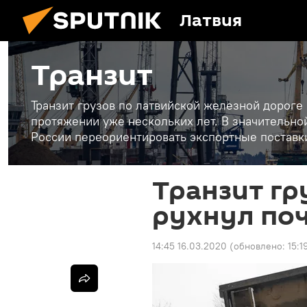
Латвия
Транзит
Транзит грузов по латвийской железной дороге
протяжении уже нескольких лет. В значительн
России переориентировать экспортные поставки
Транзит гр
рухнул поч
14:45 16.03.2020
(обновлено:
15:1