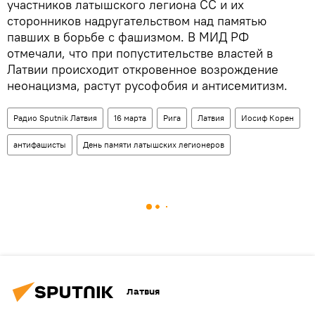
участников латышского легиона СС и их
сторонников надругательством над памятью
павших в борьбе с фашизмом. В МИД РФ
отмечали, что при попустительстве властей в
Латвии происходит откровенное возрождение
неонацизма, растут русофобия и антисемитизм.
Радио Sputnik Латвия
16 марта
Рига
Латвия
Иосиф Корен
антифашисты
День памяти латышских легионеров
Латвия