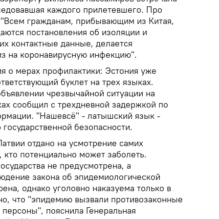
ледовавшая каждого прилетевшего. Про
: "Всем гражданам, прибывающим из Китая,
аются постановления об изоляции и
их контактные данные, делается
из на коронавирусную инфекцию".
 о мерах профилактики: Эстония уже
тветствующий буклет на трех языках.
бъявлении чрезвычайной ситуации на
ках сообщил с трехдневной задержкой по
рмации. "Нашевсё" - латышский язык -
 государственной безопасности.
Латвии отдано на усмотрение самих
, кто потенциально может заболеть.
государства не предусмотрена, а
людение закона об эпидемиологической
рена, однако уголовно наказуема только в
ано, что "эпидемию вызвали противозаконные
 персоны", пояснила Генеральная