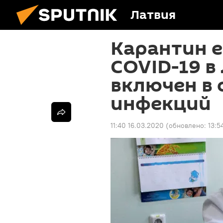
Латвия
Карантин ес
COVID-19 в
включен в 
инфекций
11:40 16.03.2020
(обновлено:
13:5