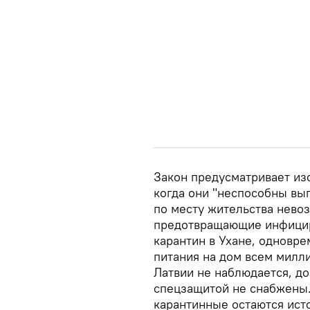
Закон предусматривает из
когда они "неспособны вы
по месту жительства нево
предотвращающие инфициро
карантин в Ухане, одновр
питания на дом всем милл
Латвии не наблюдается, д
спецзащитой не снабжены. 
карантинные остаются ист