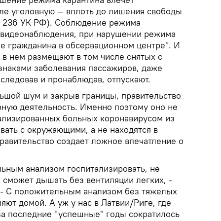
сле уголовную — вплоть до лишения свободы
ья 236 УК РФ). Соблюдение режима
 видеонаблюдения, при нарушении режима
 гражданина в обсервационном центре". И
: в нем размещают в том числе снятых с
знаками заболевания пассажиров, даже
следовав и пронаблюдав, отпускают.
льшой шум и закрыв границы, правительство
рную деятельность. Именно поэтому оно не
тализированных больных коронавирусом из
вать с окружающими, а не находятся в
правительство создает ложное впечатление о
льным анализом госпитализировать, не
не сможет дышать без вентиляции легких, -
. - С положительным анализом без тяжелых
яют домой. А уж у нас в Латвии/Риге, где
 за последние "успешные" годы сократилось