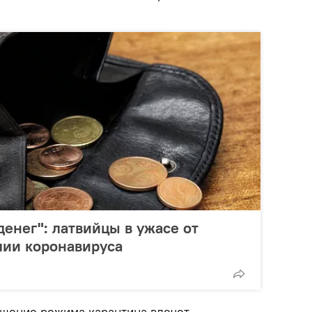
денег": латвийцы в ужасе от
мии коронавируса
ушение режима карантина влечет