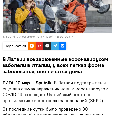
© Sputnik / Alessandro Rota
/
Перейти в фотобанк
Подписаться
В Латвии все зараженные коронавирусом
заболели в Италии, у всех легкая форма
заболевания, они лечатся дома
РИГА, 10 мар — Sputnik
. В Латвии подтверждены
еще два случая заражения новым коронавирусом
COVID-19, сообщает Латвийский центр по
профилактике и контролю заболеваний (SPKC).
За последние сутки было проведено 30
обследований на коронавирус, из них два дали