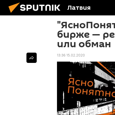
Латвия
"ЯсноПонят
бирже — ре
или обман
13:36 15.02.2020