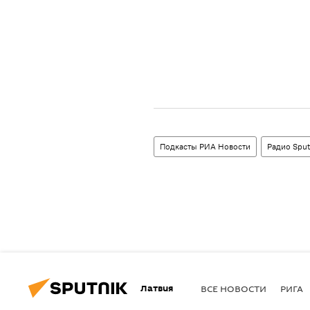
Подкасты РИА Новости
Радио Sput
Латвия
ВСЕ НОВОСТИ
РИГА