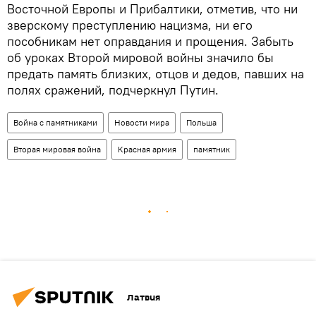
Восточной Европы и Прибалтики, отметив, что ни
зверскому преступлению нацизма, ни его
пособникам нет оправдания и прощения. Забыть
об уроках Второй мировой войны значило бы
предать память близких, отцов и дедов, павших на
полях сражений, подчеркнул Путин.
Война с памятниками
Новости мира
Польша
Вторая мировая война
Красная армия
памятник
Латвия