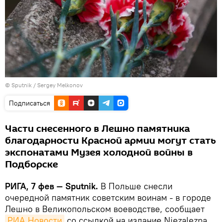
© Sputnik / Sergey Melkonov
Подписаться
Части снесенного в Лешно памятника
благодарности Красной армии могут стать
экспонатами Музея холодной войны в
Подборске
РИГА, 7 фев — Sputnik.
В Польше снесли
очередной памятник советским воинам - в городе
Лешно в Великопольском воеводстве, сообщает
РИА Новости
со ссылкой на издание Niezalezna.