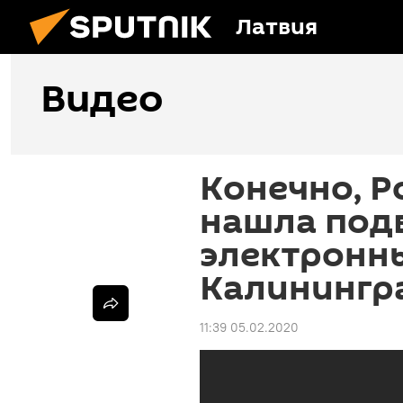
Латвия
Видео
Конечно, Р
нашла подв
электронны
Калинингр
11:39 05.02.2020