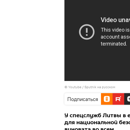
© Youtube / Sputnik на русском
Подписаться
У спецслужб Литвы в 
для национальной без
виновата во всем