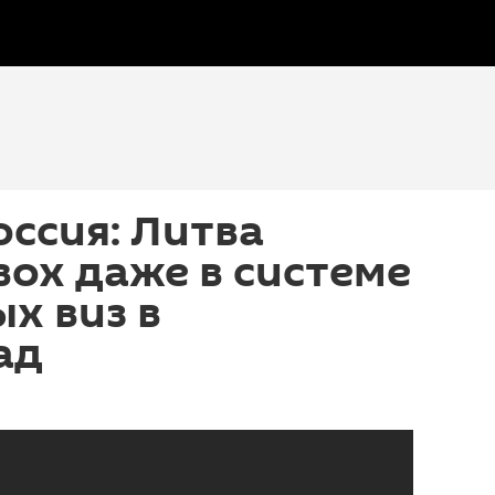
оссия: Литва
ох даже в системе
х виз в
ад