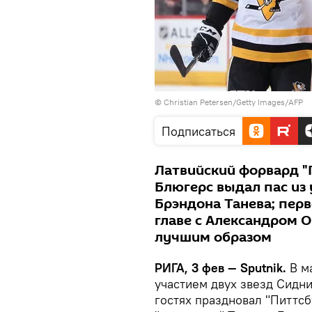
© Christian Petersen/Getty Images/AFP
Подписаться
Латвийский форвард "
Блюгерс выдал пас из
Брэндона Танева; перв
главе с Александром 
лучшим образом
РИГА, 3 фев — Sputnik.
В м
участием двух звезд Сидн
гостях праздновал "Питтс