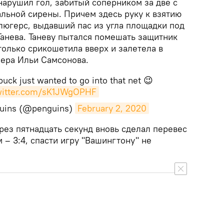
 нарушил гол, забитый соперником за две с
льной сирены. Причем здесь руку к взятию
люгерс, выдавший пас из угла площадки под
Танева. Таневу пытался помешать защитник
только срикошетила вверх и залетела в
пера Ильи Самсонова.
 puck just wanted to go into that net 😉
twitter.com/sK1JWgOPHF
guins (@penguins)
February 2, 2020
ерез пятнадцать секунд вновь сделал перевес
– 3:4, спасти игру "Вашингтону" не