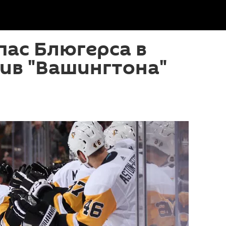
ас Блюгерса в
ив "Вашингтона"