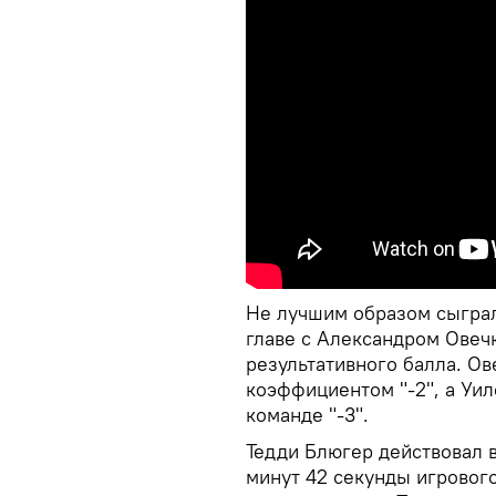
Не лучшим образом сыграло
главе с Александром Овеч
результативного балла. Ов
коэффициентом "-2", а Уил
команде "-3".
Тедди Блюгер действовал в
минут 42 секунды игровог