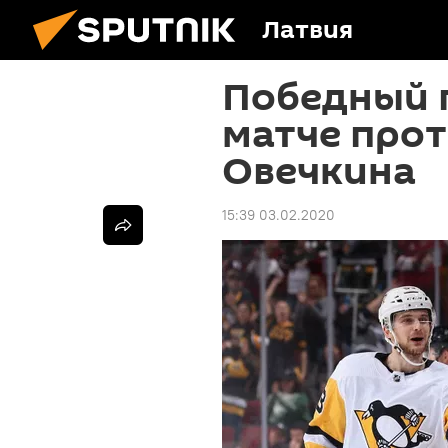
Латвия
Победный п
матче прот
Овечкина
15:39 03.02.2020