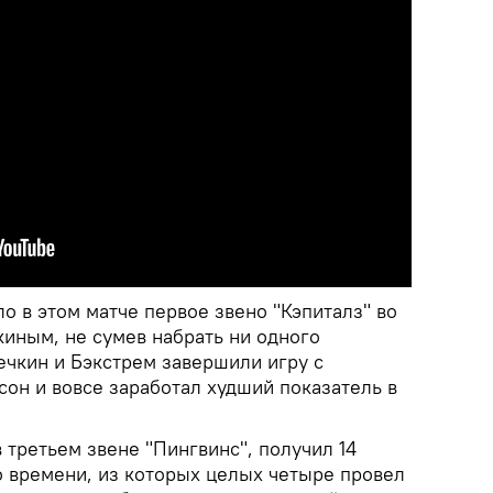
 в этом матче первое звено "Кэпиталз" во
киным, не сумев набрать ни одного
ечкин и Бэкстрем завершили игру с
сон и вовсе заработал худший показатель в
 третьем звене "Пингвинс", получил 14
о времени, из которых целых четыре провел