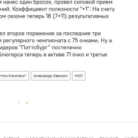
м нанес один бросок, провел силовой прием
аний. Коэффициент полезности "+1". На счету
ом сезоне теперь 18 (7+11) результативных
пел второе поражение за последние три
м регулярного чемпионата с 75 очками. Ну а
лидеров "Питтсбург" постепенно
люгерса теперь в активе 71 очко и третье
гтон Кэпиталз"
Александр Овечкин
НХЛ