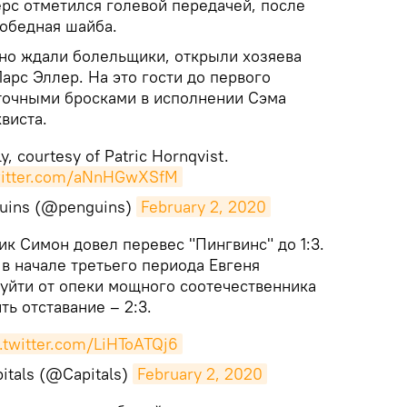
ерс отметился голевой передачей, после
обедная шайба.
вно ждали болельщики, открыли хозяева
Ларс Эллер. На это гости до первого
точными бросками в исполнении Сэма
виста.
ly, courtesy of Patric Hornqvist.
witter.com/aNnHGwXSfM
guins (@penguins)
February 2, 2020
ик Симон довел перевес "Пингвинс" до 1:3.
 в начале третьего периода Евгеня
 уйти от опеки мощного соотечественника
ть отставание – 2:3.
c.twitter.com/LiHToATQj6
itals (@Capitals)
February 2, 2020