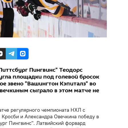
Питтсбург Пингвинс" Теодорс
 угла площадки под голевой бросок
ое звено "Вашингтон Кэпиталз" во
Овечкиным сыграло в этом матче не
атче регулярного чемпионата НХЛ с
и Кросби и Александра Овечкина победу в
бург Пингвинс". Латвийский форвард