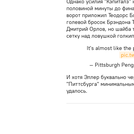
​Однако усилия "Кэпиталз"
половиной минуты до фина
ворот приложил Теодорс Б
голевой бросок Брэндона 
Дмитрий Орлов, но шайба 
сетку над ловушкой голки
It's almost like the
pic.
— Pittsburgh Pen
​И хотя Эллер буквально ч
"Питтсбурга" минимальным 
удалось.