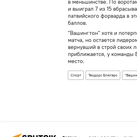
в меньшинстве. По ворота
и выиграл 7 из 15 вбрасыв
латвийского форварда в эт
баллов.
"Вашингтон" хотя и потер
матча, но остается лидеро
вернувший в строй своих 
приближается, у команды Б
место.
Спорт
Теодорс Блюгерс
"Вашин