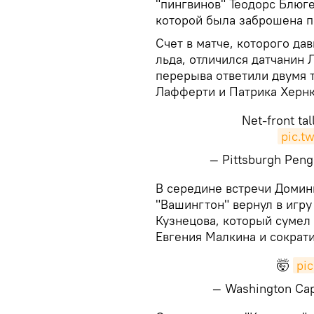
"пингвинов" Теодорс Блюг
которой была заброшена п
Счет в матче, которого да
льда, отличился датчанин 
перерыва ответили двумя 
Лафферти и Патрика Хернк
Net-front tal
pic.t
— Pittsburgh Pen
​В середине встречи Домин
"Вашингтон" вернул в игру
Кузнецова, который сумел
Евгения Малкина и сократи
🤯
pi
— Washington Cap