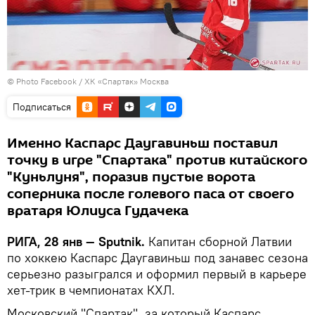
© Photo
Facebook / ХК «Спартак» Москва
Подписаться
Именно Каспарс Даугавиньш поставил
точку в игре "Спартака" против китайского
"Куньлуня", поразив пустые ворота
соперника после голевого паса от своего
вратаря Юлиуса Гудачека
РИГА, 28 янв — Sputnik.
Капитан сборной Латвии
по хоккею Каспарс Даугавиньш под занавес сезона
серьезно разыгрался и оформил первый в карьере
хет-трик в чемпионатах КХЛ.
Московский "Спартак", за который Каспарс