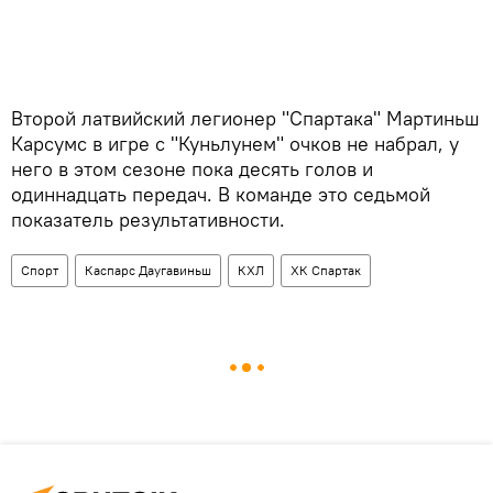
Второй латвийский легионер "Спартака" Мартиньш
Карсумс в игре с "Куньлунем" очков не набрал, у
него в этом сезоне пока десять голов и
одиннадцать передач. В команде это седьмой
показатель результативности.
Спорт
Каспарс Даугавиньш
КХЛ
ХК Спартак