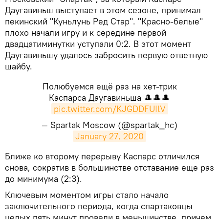
Даугавиньш выступает в этом сезоне, принимал
пекинский "Куньлунь Ред Стар". "Красно-белые"
плохо начали игру и к середине первой
двадцатиминутки уступали 0:2. В этот момент
Даугавиньшу удалось забросить первую ответную
шайбу.
Полюбуемся ещё раз на хет-трик
Каспарса Даугавиньша 🎩🎩🎩
pic.twitter.com/KJGDDFUIlV
— Spartak Moscow (@spartak_hc)
January 27, 2020
​Ближе ко второму перерыву Каспарс отличился
снова, сократив в большинстве отставание еще раз
до минимума (2:3).
Ключевым моментом игры стало начало
заключительного периода, когда спартаковцы
целых пять минут провели в меньшинстве, причем