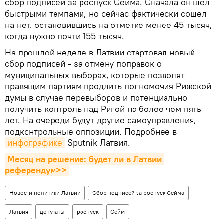
сбор подписей за роспуск Сейма. Сначала он шел
быстрыми темпами, но сейчас фактически сошел
на нет, остановившись на отметке менее 45 тысяч,
когда нужно почти 155 тысяч.
На прошлой неделе в Латвии стартовал новый
сбор подписей - за отмену поправок о
муниципальных выборах, которые позволят
правящим партиям продлить полномочия Рижской
думы в случае перевыборов и потенциально
получить контроль над Ригой на более чем пять
лет. На очереди будут другие самоуправления,
подконтрольные оппозиции. Подробнее в
инфографике
Sputnik Латвия.
Месяц на решение: будет ли в Латвии 
референдум>>
Новости политики Латвии
Сбор подписей за роспуск Сейма
Латвия
депутаты
роспуск
Сейм