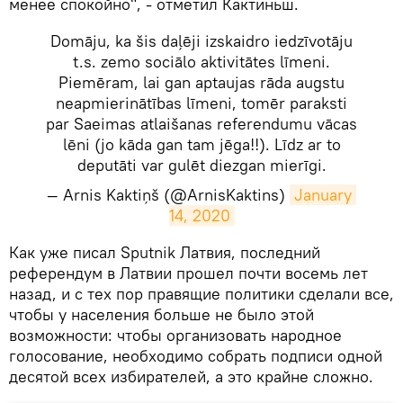
менее спокойно", - отметил Кактиньш.
Domāju, ka šis daļēji izskaidro iedzīvotāju
t.s. zemo sociālo aktivitātes līmeni.
Piemēram, lai gan aptaujas rāda augstu
neapmierinātības līmeni, tomēr paraksti
par Saeimas atlaišanas referendumu vācas
lēni (jo kāda gan tam jēga!!). Līdz ar to
deputāti var gulēt diezgan mierīgi.
— Arnis Kaktiņš (@ArnisKaktins)
January 
14, 2020
​Как уже писал Sputnik Латвия, последний
референдум в Латвии прошел почти восемь лет
назад, и с тех пор правящие политики сделали все,
чтобы у населения больше не было этой
возможности: чтобы организовать народное
голосование, необходимо собрать подписи одной
десятой всех избирателей, а это крайне сложно.