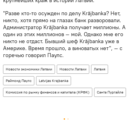
крупнейших краж в истории Латвии.
"Разве кто-то осужден по делу Krājbanka? Нет,
никто, хотя прямо на глазах банк разворовали.
Администратор Krājbanka получает миллионы. А
один из этих миллионов — мой. Однако мне его
никто не отдаст. Бывший шеф Krājbanka уже в
Америке. Время прошло, а виноватых нет", — с
горечью говорил Паулс.
Новости экономики Латвии
Новости Латвии
Латвия
Раймонд Паулс
Latvijas Krajbanka
Комиссия по рынку финансов и капитала (КРФК)
Санта Пургайле