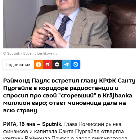
© Sputnik / Evgeniy Leshkovskiy
Подписаться
Раймонд Паулс встретил главу КРФК Санту
Пургайле в коридоре радиостанции и
спросил про свой "сгоревший" в Krājbanka
миллион евро; ответ чиновница дала на
всю страну
РИГА, 16 янв — Sputnik.
Глава Комиссии рынка
финансов и капитала Санта Пургайле отвергла
критику Раймонда Паулса в адрес ликвидаторов