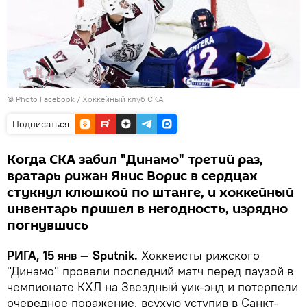
© Photo
Facebook / Хоккейный клуб СКА
Подписаться
Когда СКА забил "Динамо" третий раз,
вратарь рижан Янис Ворис в сердцах
стукнул клюшкой по штанге, и хоккейный
инвентарь пришел в негодность, изрядно
погнувшись
РИГА, 15 янв — Sputnik.
Хоккеисты рижского
"Динамо" провели последний матч перед паузой в
чемпионате КХЛ на Звездный уик-энд и потерпели
очередное поражение, всухую уступив в Санкт-