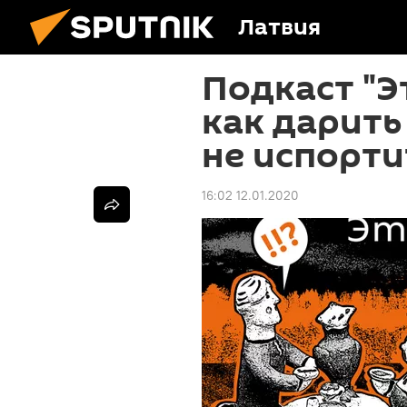
Латвия
Подкаст "Э
как дарить
не испорти
16:02 12.01.2020