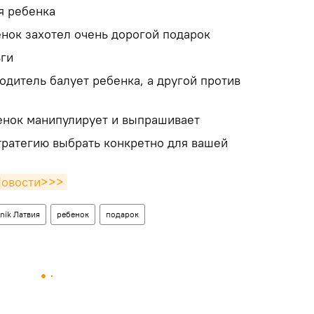
я ребенка
бенок захотел очень дорогой подарок
ьги
родитель балует ребенка, а другой против
бенок манипулирует и выпрашивает
тратегию выбрать конкретно для вашей
Новости>>>
nik Латвия
ребенок
подарок