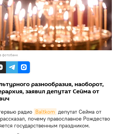
в фотобанк
льтурного разнообразия, наоборот,
рархия, заявил депутат Сейма от
вич
тервью радио
Baltkom
депутат Сейма от
 рассказал, почему православное Рождество
ляется государственным праздником.