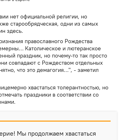
твии нет официальной религии, но
кже старообрядческая, одни из самых
н здесь.
ризнания православного Рождества
емерны… Католическое и лютеранское
енный праздник, но почему-то так просто
 они совпадают с Рождеством отдельных
ятно, что это демагогия…", - заметил
лицемерно хвастаться толерантностью, но
отмечать праздники в соответствии со
онами.
ерие! Мы продолжаем хвастаться