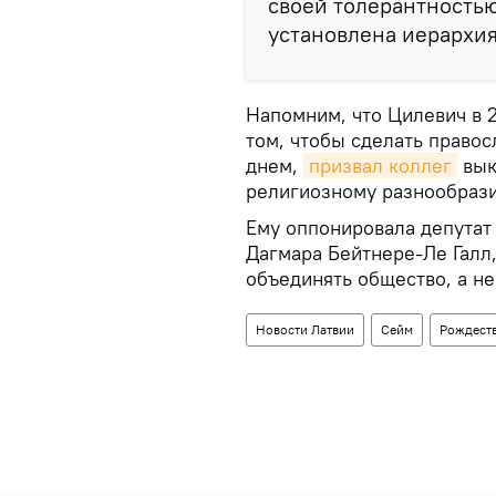
своей толерантностью
установлена иерархия"
Напомним, что Цилевич в 2
том, чтобы сделать прав
днем,
призвал коллег
вык
религиозному разнообрази
Ему оппонировала депутат
Дагмара Бейтнере-Ле Галл
объединять общество, а не
Новости Латвии
Сейм
Рождеств