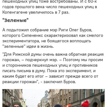
пешеходных улиц тоже востребованы. И с 60-х
годов прошлого века число пешеходных улиц в
Копенгагене увеличилось в 7 раз.
"Зеленые"
А подытожил собрание мэр Риги Олег Буров,
которого Силененкс охарактеризовал как смелого
экспериментатора, не боящегося воплощать
"зеленные" идеи в жизнь.
"Для Рижской думы очень важна обратная реакция
горожан, – подчеркнул мэр. – Поэтому мы просим
и сторонников пешеходных улиц и противников
писать письма в думу. Пока это эксперимент, и
каким будет его итог – зависит прежде всего от
реакции горожан", - заключил Буров.