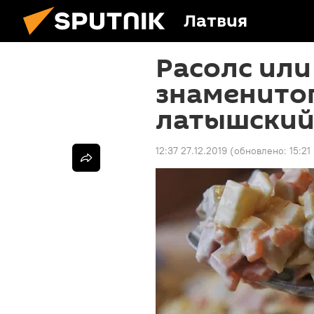
Латвия
Расолс или
знаменитог
латышский 
12:37 27.12.2019
(обновлено:
15:21