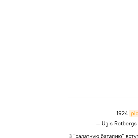
1924
pi
— Ugis Rotbergs
​​В "салатную баталию" вс