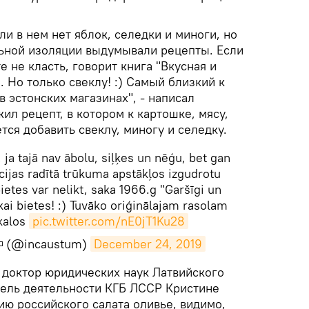
ли в нем нет яблок, селедки и миноги, но
ьной изоляции выдумывали рецепты. Если
е не класть, говорит книга "Вкусная и
. Но только свеклу! :) Самый близкий к
в эстонских магазинах", - написал
л рецепт, в котором к картошке, мясу,
тся добавить свеклу, миногу и селедку.
 ja tajā nav ābolu, siļķes un nēģu, bet gan
cijas radītā trūkuma apstākļos izgudrotu
ietes var nelikt, saka 1966.g "Garšīgi un
ikai bietes! :) Tuvāko oriģinālajam rasolam
ikalos
pic.twitter.com/nE0jT1Ku28
s◽ (@incaustum)
December 24, 2019
 доктор юридических наук Латвийского
тель деятельности КГБ ЛССР Кристине
ию российского салата оливье, видимо,