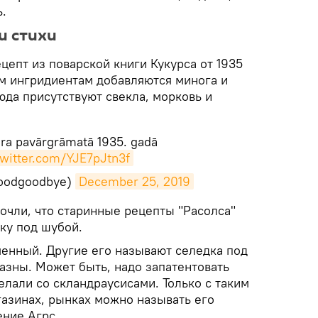
.
и стихи
епт из поварской книги Кукурса от 1935
ым ингридиентам добавляются минога и
юда присутствуют свекла, морковь и
ura pavārgrāmatā 1935. gadā
twitter.com/YJE7pJtn3f
oodgoodbye)
December 25, 2019
очли, что старинные рецепты "Расолса"
ку под шубой.
менный. Другие его называют селедка под
азны. Может быть, надо запатентовать
делали со скландраусисами. Только с таким
газинах, рынках можно называть его
ение Агрс.