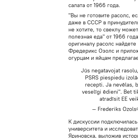
салата от 1966 года.
"Вы не готовите расолс, ес
даже в СССР в принудител
не хотите, то свеклу может
полезная еда" от 1966 года
оригиналу расолс найдете 
Фредерикс Озолс и приложи
огурцам и яйцам предлагае
Jūs negatavojat rasolu,
PSRS piespiedu izolā
recepti. Ja nevēlas, b
veselīgi ēdieni". Bet t
atradīsit EE ve
— Frederiks Ozol
​К дискуссии подключилась
университета и исследова
Яриновска, выложив истор