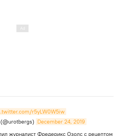
c.twitter.com/r5yLW0W5iw
 (@urotbergs)
December 24, 2019
тупил журналист Фредерикс Озолс с рецептом