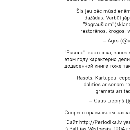
Šis jau pēc mūsdienām. 
dažādas. Varbūt jāpa
"žograušiem"(sklan
restorānos, krogos, ve
— Agrs (@
​"Расолс": картошка, запеч
этом году характерно дел
додвоенной книге тоже так
Rasols. Kartupeļi, cepe
dalīties ar senām r
grāmatā arī tād
— Gatis Liepiņš (
​Споры о правильном назва
"Сайт http://Periodika.lv 
:) Baltijas Vēstnesis, 1904