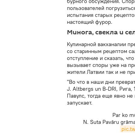
бурного обсуждения. Спор
пользователей погрузитьс
испытания старых рецепто
настоящий фурор.
Минога, свекла и се
Кулинарной вакханалии п
со старинным рецептом сал
отступление и сказать, что
вызывает споры уже на пр
жители Латвии так и не пр
"Во что в наши дни преврат
J. Altbergs un B-DRI, Рига,
Павулс, тогда еще явно не
запускает.
Par ko mū
N. Suta Pavāru grāmat
pic.