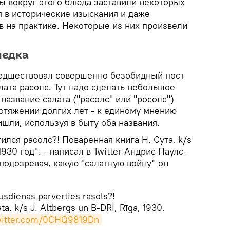
ы вокруг этого блюда заставили некоторых
я в исторические изыскания и даже
в на практике. Некоторые из них произвели
ледка
редшествовал совершенно безобидный пост
ата расолс. Тут надо сделать небольшое
 название салата ("расолс" или "росолс")
отяжении долгих лет - к единому мнению
ишли, используя в быту оба названия.
ился расолс?! Поваренная книга Н. Сута, k/s
 1930 год", - написал в Twitter Андрис Паулс-
 подозревая, какую "салатную войну" он
sdienās pārvērties rasols?!
a. k/s J. Altbergs un B-DRI, Rīga, 1930.
twitter.com/0CHQ9819Dn