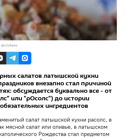
в фотобанк
рных салатов латышской кухни
праздников внезапно стал причиной
тях: обсуждается буквально все - от
лс" или "рОсолс") до истории
 обязательных ингредиентов
менитый салат латышской кухни расолс, в
ак мясной салат или оливье, в латышском
 католического Рождества стал предметом