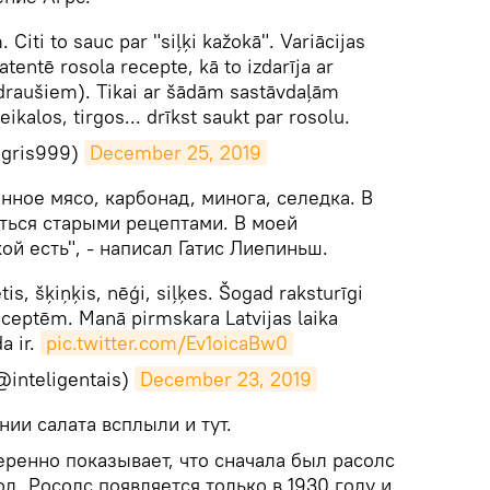
Citi to sauc par "siļķi kažokā". Variācijas
tentē rosola recepte, kā to izdarīja ar
draušiem). Tikai ar šādām sastāvdaļām
ikalos, tirgos... drīkst saukt par rosolu.
agris999)
December 25, 2019
енное мясо, карбонад, минога, селедка. В
иться старыми рецептами. В моей
ой есть", - написал Гатис Лиепиньш.
tis, šķiņķis, nēģi, siļķes. Šogad raksturīgi
eceptēm. Manā pirmskara Latvijas laika
a ir.
pic.twitter.com/Ev1oicaBw0
@inteligentais)
December 23, 2019
нии салата всплыли и тут.
уверенно показывает, что сначала был расолс
 год. Росолс появляется только в 1930 году и