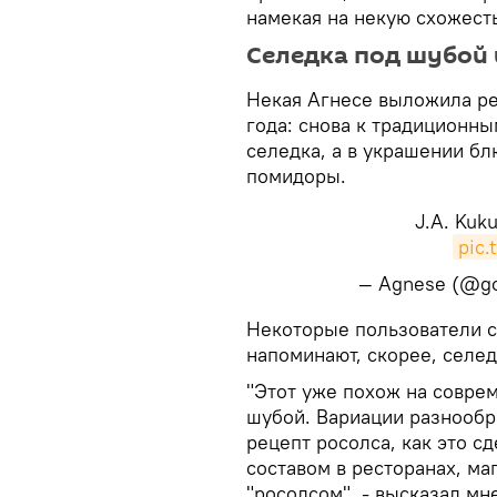
намекая на некую схожесть
Селедка под шубой 
Некая Агнесе выложила рец
года: снова к традиционн
селедка, а в украшении бл
помидоры.
J.A. Kuk
pic.
— Agnese (@g
​Некоторые пользователи с
напоминают, скорее, селед
"Этот уже похож на совре
шубой. Вариации разнообр
рецепт росолса, как это с
составом в ресторанах, ма
"росолсом", - высказал мн