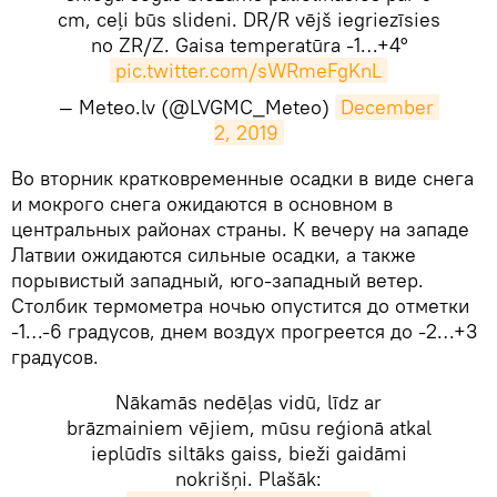
cm, ceļi būs slideni. DR/R vējš iegriezīsies
no ZR/Z. Gaisa temperatūra -1…+4°
pic.twitter.com/sWRmeFgKnL
— Meteo.lv (@LVGMC_Meteo)
December 
2, 2019
​Во вторник кратковременные осадки в виде снега
и мокрого снега ожидаются в основном в
центральных районах страны. К вечеру на западе
Латвии ожидаются сильные осадки, а также
порывистый западный, юго-западный ветер.
Столбик термометра ночью опустится до отметки
-1…-6 градусов, днем воздух прогреется до -2…+3
градусов.
Nākamās nedēļas vidū, līdz ar
brāzmainiem vējiem, mūsu reģionā atkal
ieplūdīs siltāks gaiss, bieži gaidāmi
nokrišņi. Plašāk: