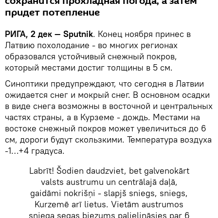
сохранится прохладная погода, а затем
придет потепление
РИГА, 2 дек — Sputnik
. Конец ноября принес в
Латвию похолодание - во многих регионах
образовался устойчивый снежный покров,
который местами достиг толщины в 5 см.
Синоптики предупреждают, что сегодня в Латвии
ожидается снег и мокрый снег. В основном осадки
в виде снега возможны в восточной и центральных
частях страны, а в Курземе - дождь. Местами на
востоке снежный покров может увеличиться до 6
см, дороги будут скользкими. Температура воздуха
-1…+4 градуса.
Labrīt! Šodien daudzviet, bet galvenokārt
valsts austrumu un centrālajā daļā,
gaidāmi nokrišņi - slapjš sniegs, sniegs,
Kurzemē arī lietus. Vietām austrumos
sniega segas biezums palielināsies par 6