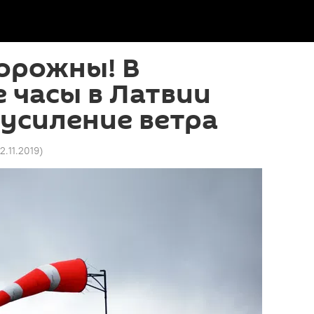
орожны! В
 часы в Латвии
усиление ветра
12.11.2019
)