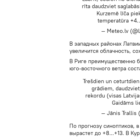
rīta daudzviet saglabās
Kurzemē līča pie
temperatūra +4…
— Meteo.lv (
В западных районах Латви
увеличится облачность, со
В Риге преимущественно бе
юго-восточного ветра соста
Trešdien un ceturtdien
grādiem, daudzviet
rekordu (visas Latvija
Gaidāms li
— Jānis Tralli
По прогнозу синоптиков, в
вырастет до +8...+13. В К