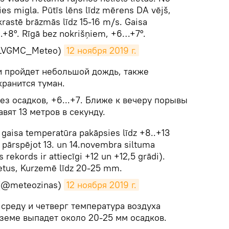
ies migla. Pūtīs lēns līdz mērens DA vējš,
krastē brāzmās līdz 15-16 m/s. Gaisa
+8°. Rīgā bez nokrišņiem, +6…+7°.
@LVGMC_Meteo)
12 ноября 2019 г.
и пройдет небольшой дождь, также
хранится туман.
з осадков, +6...+7. Ближе к вечеру порывы
вят 13 метров в секунду.
 gaisa temperatūra pakāpsies līdz +8..+13
 pārspējot 13. un 14.novembra siltuma
s rekords ir attiecīgi +12 un +12,5 grādi).
etus, Kurzemē līdz 20-25 mm.
s (@meteozinas)
12 ноября 2019 г.
 среду и четверг температура воздуха
урземе выпадет около 20-25 мм осадков.