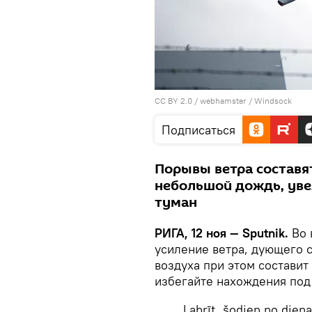
CC BY 2.0
/
webhamster
/
Windsock
Подписаться
Порывы ветра составят
небольшой дождь, уве
туман
РИГА, 12 ноя — Sputnik.
Во 
усиление ветра, дующего с
воздуха при этом составит
избегайте нахождения под
Labrīt, šodien no diena