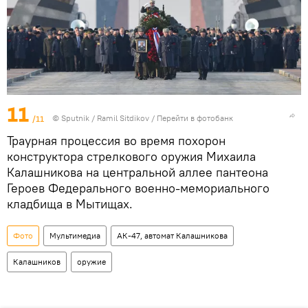
11
/11
© Sputnik / Ramil Sitdikov
/
Перейти в фотобанк
Траурная процессия во время похорон
конструктора стрелкового оружия Михаила
Калашникова на центральной аллее пантеона
Героев Федерального военно-мемориального
кладбища в Мытищах.
Фото
Мультимедиа
АК-47, автомат Калашникова
Калашников
оружие