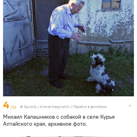
4
/11
© Sputnik / Andrei Kasprishin
/
Перейти в фотобанк
Михаил Калашников с собакой в селе Курья
Алтайского края, архивное фото.