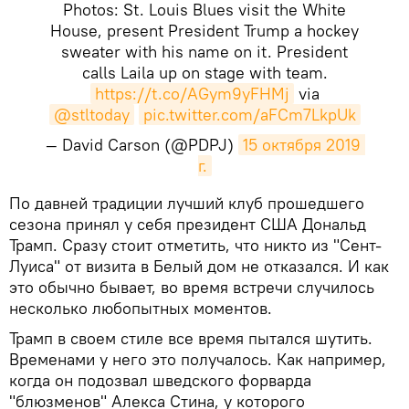
Photos: St. Louis Blues visit the White
House, present President Trump a hockey
sweater with his name on it. President
calls Laila up on stage with team.
https://t.co/AGym9yFHMj
via
@stltoday
pic.twitter.com/aFCm7LkpUk
— David Carson (@PDPJ)
15 октября 2019 
г.
​По давней традиции лучший клуб прошедшего
сезона принял у себя президент США Дональд
Трамп. Сразу стоит отметить, что никто из "Сент-
Луиса" от визита в Белый дом не отказался. И как
это обычно бывает, во время встречи случилось
несколько любопытных моментов.
Трамп в своем стиле все время пытался шутить.
Временами у него это получалось. Как например,
когда он подозвал шведского форварда
"блюзменов" Алекса Стина, у которого