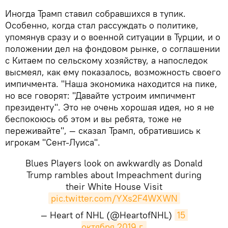
​Иногда Трамп ставил собравшихся в тупик.
Особенно, когда стал рассуждать о политике,
упомянув сразу и о военной ситуации в Турции, и о
положении дел на фондовом рынке, о соглашении
с Китаем по сельскому хозяйству, а напоследок
высмеял, как ему показалось, возможность своего
импичмента. "Наша экономика находится на пике,
но все говорят: "Давайте устроим импичмент
президенту". Это не очень хорошая идея, но я не
беспокоюсь об этом и вы ребята, тоже не
переживайте", — сказал Трамп, обратившись к
игрокам "Сент-Луиса".
Blues Players look on awkwardly as Donald
Trump rambles about Impeachment during
their White House Visit
pic.twitter.com/YXs2F4WXWN
— Heart of NHL (@HeartofNHL)
15 
октября 2019 г.