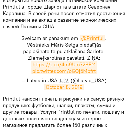
в открытии нового завода латвийской компании
Printful в городе Шарлотта в штате Северная
Каролина. В своей речи посол отметил достижения
компании и ее вклад в развитие экономических
связей Латвии и США.
Sveicam ar panākumiem
@Printful
.
Vēstnieks Māris Selga piedalījās
paplašināto telpu atklāšanā Šarlotē,
Ziemeļkarolīnas pavalstī. ZIŅA:
https://t.co/4m9Um728EM
pic.twitter.com/oGOj5Mpfrt
— Latvia in USA 🇱🇻 (@Latvia_USA)
October 8, 2019
​Printful наносит печать и рисунки на самую разную
продукцию: футболки, шапки, плакаты, сумки и
другие товары. Услуги Printful по печати, пошиву и
доставке позволяют владельцам интернет-
магазинов предлагать более 150 различных