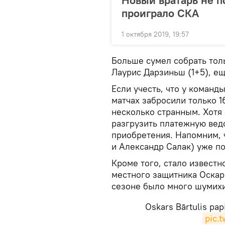
Новый вратарь не по
проиграло СКА
1 октября 2019, 19:57
Больше сумел собрать тол
Лаурис Дарзиньш (1+5), ещ
Если учесть, что у команд
матчах забросили только 1
несколько странным. Хотя 
разгрузить платежную вед
приобретения. Напомним, 
и Александр Салак) уже п
Кроме того, стало известн
местного защитника Оскар
сезоне было много шумихи
Oskars Bārtulis pap
pic.