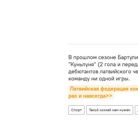
В прошлом сезоне Бартулис
"Куньлуня" (2 гола и перед
дебютантов латвийского че
команду ни одной игры.
Латвийская федерация хок
раз и навсегда>>
Спорт
Такой хоккей нам нужен