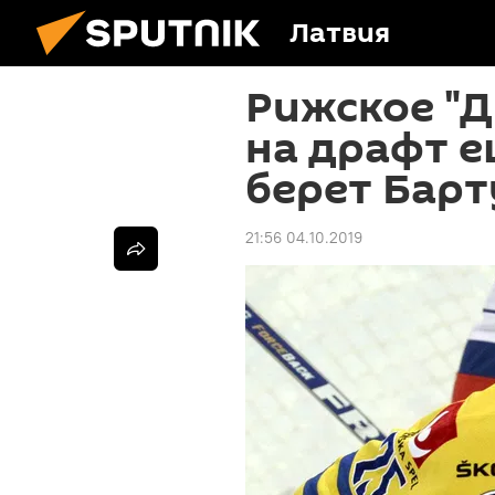
Латвия
Рижское "
на драфт е
берет Барт
21:56 04.10.2019