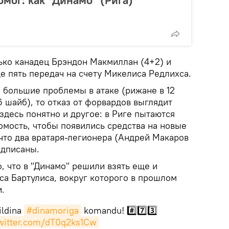
мог: как "Динамо" (Рига)
ько канадец Брэндон Макмиллан (4+2) и
е пять передач на счету Микелиса Редлихса.
ы большие проблемы в атаке (рижане в 12
6 шайб), то отказ от форвардов выглядит
здесь понятно и другое: в Риге пытаются
омость, чтобы появились средства на новые
что два вратаря-легионера (Андрей Макаров
одписаны.
о, что в "Динамо" решили взять еще и
са Бартулиса, вокруг которого в прошлом
.
ildina
#dinamoriga
komandu! #️⃣7️⃣3️⃣
twitter.com/dT0q2ks1Cw