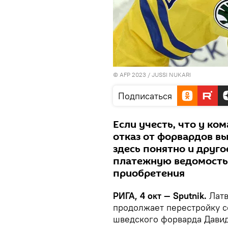
© AFP 2023 / JUSSI NUKARI
Подписаться
Если учесть, что у ко
отказ от форвардов в
здесь понятно и друго
платежную ведомость,
приобретения
РИГА, 4 окт — Sputnik.
Латв
продолжает перестройку с
шведского форварда Давид