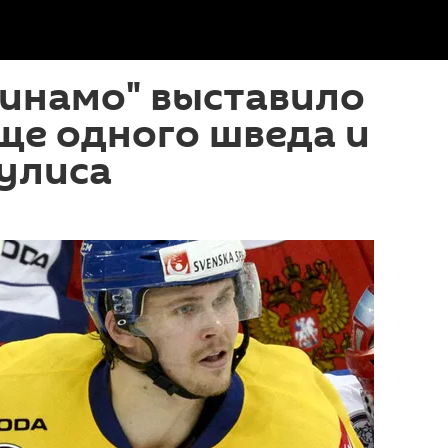
Динамо" выставило
ще одного шведа и
улиса