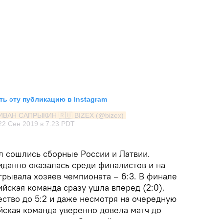
ь эту публикацию в Instagram
 ИВАН САПРЫКИН 🇷🇺 BIZEX (@bizex)
22 Сен 2019 в 7:23 PDT
л сошлись сборные России и Латвии.
данно оказалась среди финалистов и на
грывала хозяев чемпионата – 6:3. В финале
ийская команда сразу ушла вперед (2:0),
ство до 5:2 и даже несмотря на очередную
йская команда уверенно довела матч до