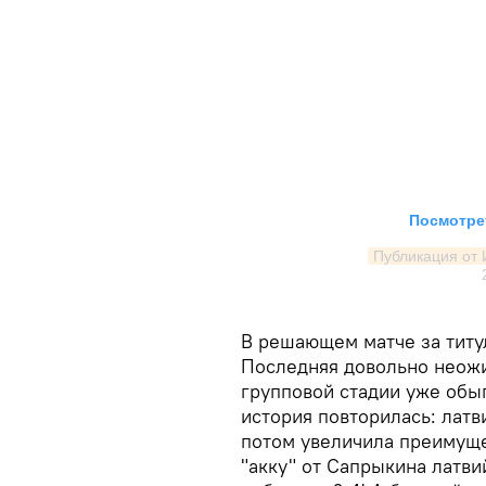
Посмотрет
Публикация от
В решающем матче за титу
Последняя довольно неожи
групповой стадии уже обы
история повторилась: латв
потом увеличила преимуще
"акку" от Сапрыкина латви