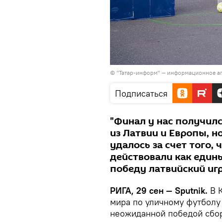
© "Татар-информ" — информационное аг
Подписаться
"Финал у нас получилс
из Латвии и Европы, н
удалось за счет того, 
действовали как един
победу латвийский иг
РИГА, 29 сен — Sputnik.
В К
мира по уличному футболу 
неожиданной победой сбор