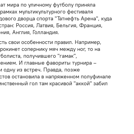
ат мира по уличному футболу приняла
 рамках мультикультурного фестиваля
ового дворца спорта "Татнефть Арена", куда
стран: Россия, Латвия, Бельгия, Франция,
ния, Англия, Голландия.
сть свои особенности правил. Например,
прокинет сопернику мяч между ног, то на
болиста, получившего "гамак",
жением. И главные фавориты турнира –
 одну из встреч. Правда, позже
стов остановила в напряженном полуфинале
динственный гол там красивой "аккой" забил