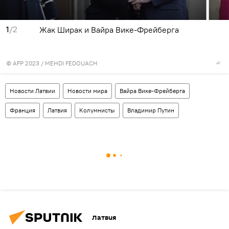
1
/2
Жак Ширак и Вайра Вике-Фрейберга
© AFP 2023 / MEHDI FEDOUACH
Новости Латвии
Новости мира
Вайра Вике-Фрейберга
Франция
Латвия
Колумнисты
Владимир Путин
Латвия