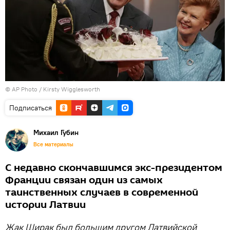
© AP Photo / Kirsty Wigglesworth
Подписаться
Михаил Губин
Все материалы
С недавно скончавшимся экс-президентом
Франции связан один из самых
таинственных случаев в современной
истории Латвии
Жак Ширак был большим другом Латвийской