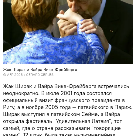
Жак Ширак и Вайра Вике-Фрейберга
© AFP 2023 / GERARD CERLES
Жак Ширак и Вайра Вике-Фрейберга встречались
неоднократно. В июле 2001 года состоялся
официальный визит французского президента в
Ригу, а в ноябре 2005 года — латвийского в Париж.
Ширак выступил в латвийском Сейме, а Вайра
открыла фестиваль "Удивительная Латвия", тот
самый, где о стране рассказывали "говорящие
камни", 12 штук, была такая мультимедийная