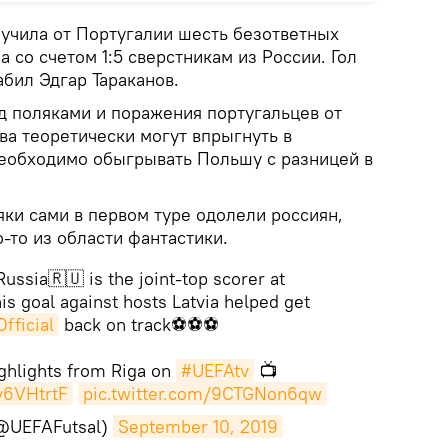
лучила от Португалии шесть безответных
а со счетом 1:5 сверстникам из России. Гол
бил Эдгар Тараканов.
д поляками и поражения португальцев от
а теоретически могут впрыгнуть в
необходимо обыгрывать Польшу с разницей в
ляки сами в первом туре одолели россиян,
о-то из области фантастики.
ussia🇷🇺 is the joint-top scorer at
is goal against hosts Latvia helped get
ficial
back on track⚽⚽⚽
ighlights from Riga on
#UEFAtv
📺
v6VHtrtF
pic.twitter.com/9CTGNon6qw
(@UEFAFutsal)
September 10, 2019