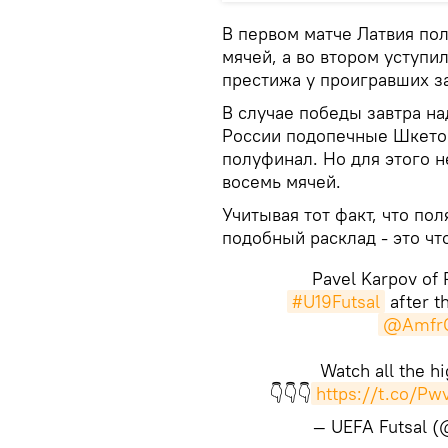
В первом матче Латвия по
мячей, а во втором уступил
престижа у проигравших за
В случае победы завтра на
России подопечные Шкетов
полуфинал. Но для этого 
восемь мячей.
Учитывая тот факт, что по
подобный расклад - это чт
Pavel Karpov of R
#U19Futsal
after th
@AmfrOf
Watch all the h
👇👇👇
https://t.co/Pw
— UEFA Futsal 