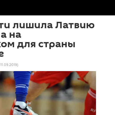
чти лишила Латвию
а на
ком для страны
е
 11.09.2019
)