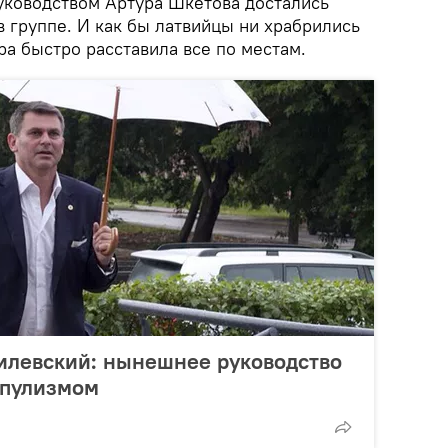
уководством Артура Шкетова достались
 группе. И как бы латвийцы ни храбрились
ра быстро расставила все по местам.
илевский: нынешнее руководство
опулизмом