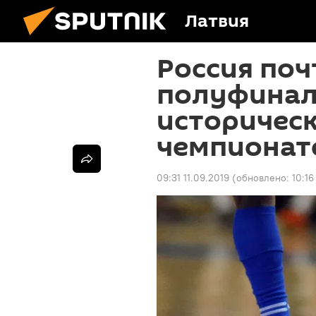
Латвия
Россия по
полуфинал
историчес
чемпионат
09:31 11.09.2019
(обновлено:
10:16