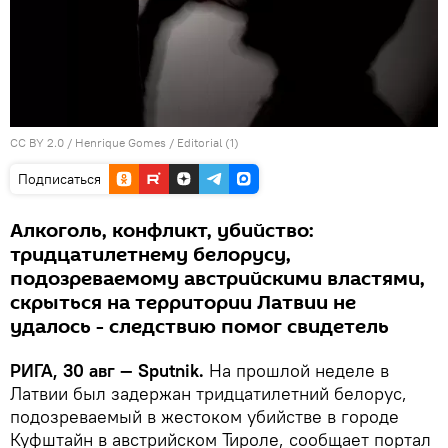
CC BY 2.0
/
Henrique Gomes
/
Editorial (1)
Подписаться
Алкоголь, конфликт, убийство:
тридцатилетнему белорусу,
подозреваемому австрийскими властями,
скрыться на территории Латвии не
удалось - следствию помог свидетель
РИГА, 30 авг — Sputnik.
На прошлой неделе в
Латвии был задержан тридцатилетний белорус,
подозреваемый в жестоком убийстве в городе
Куфштайн в австрийском Тироле, сообщает портал