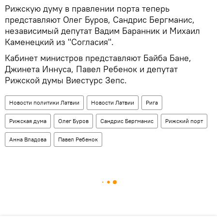
Рижскую думу в правлении порта теперь
представляют Олег Буров, Сандрис Бергманис,
независимый депутат Вадим Баранник и Михаил
Каменецкий из "Согласия".
Кабинет министров представляют Байба Бане,
Джинета Иннуса, Павел Ребенок и депутат
Рижской думы Виестурс Зепс.
Новости политики Латвии
Новости Латвии
Рига
Рижская дума
Олег Буров
Сандрис Бергманис
Рижский порт
Анна Владова
Павел Ребенок