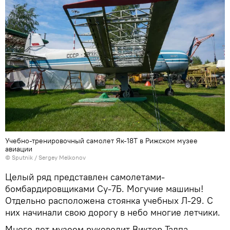
Учебно-тренировочный самолет Як-18Т в Рижском музее
авиации
© Sputnik / Sergey Melkonov
Целый ряд представлен самолетами-
бомбардировщиками Су-7Б. Могучие машины!
Отдельно расположена стоянка учебных Л-29. С
них начинали свою дорогу в небо многие летчики.
Много лет музеем руководит Виктор Талпа -