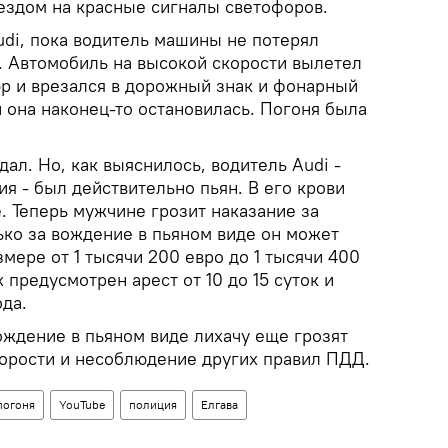
оездом на красные сигналы светофоров.
udi, пока водитель машины не потерял
. Автомобиль на высокой скорости вылетел
юр и врезался в дорожный знак и фонарный
 она наконец-то остановилась. Погоня была
дал. Но, как выяснилось, водитель Аudi -
я - был действительно пьян. В его крови
. Теперь мужчине грозит наказание за
ько за вождение в пьяном виде он может
мере от 1 тысячи 200 евро до 1 тысячи 400
х предусмотрен арест от 10 до 15 суток и
да.
ождение в пьяном виде лихачу еще грозят
орости и несоблюдение других правил ПДД.
погоня
YouTube
полиция
Елгава