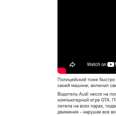
Полицейский тоже быстро с
своей машине, включил све
Водитель Audi несся на по
компьютерной игре GTA. П
летела на всех парах, под
движения - нарушая все в