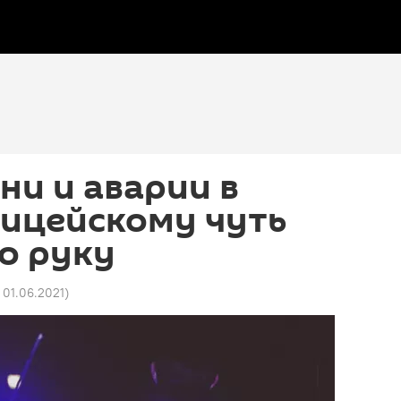
ни и аварии в
лицейскому чуть
о руку
 01.06.2021
)