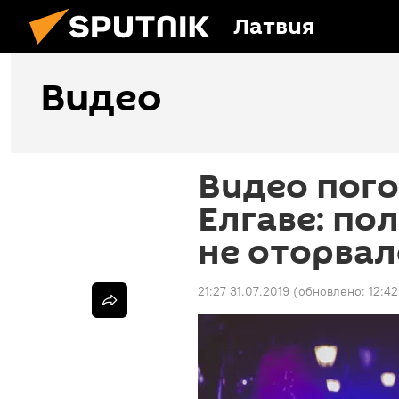
Латвия
Видео
Видео пого
Елгаве: по
не оторвал
21:27 31.07.2019
(обновлено:
12:42