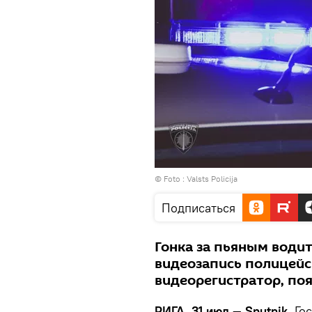
© Foto :
Valsts Policija
Подписаться
Гонка за пьяным водит
видеозапись полицейск
видеорегистратор, по
РИГА, 31 июл — Sputnik.
Гос