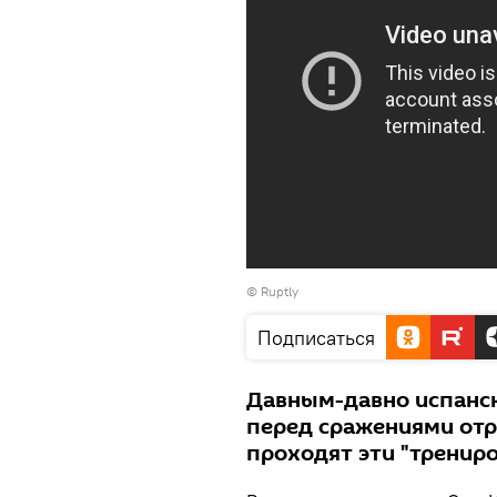
©
Ruptly
Подписаться
Давным-давно испанск
перед сражениями отр
проходят эти "трениро