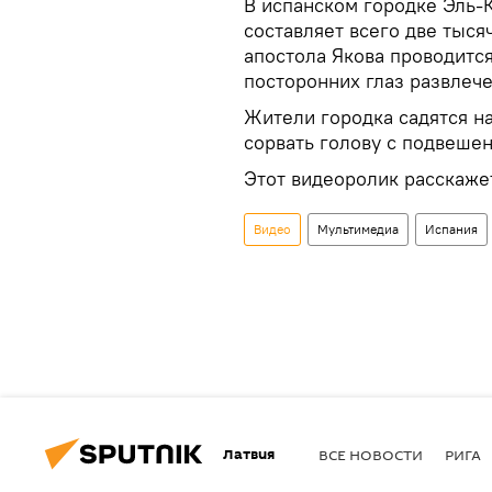
В испанском городке Эль-К
составляет всего две тыся
апостола Якова проводитс
посторонних глаз развлеч
Жители городка садятся на
сорвать голову с подвешен
Этот видеоролик расскажет
Видео
Мультимедиа
Испания
Латвия
ВСЕ НОВОСТИ
РИГА