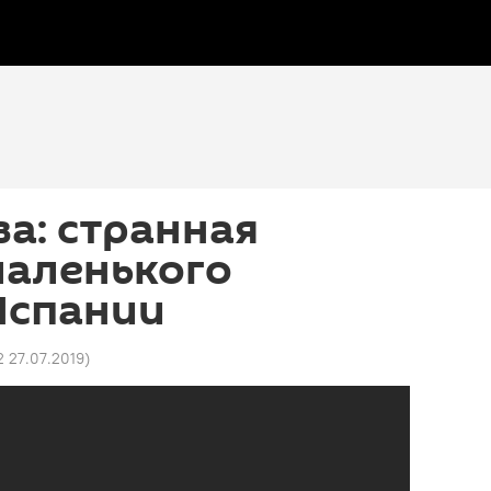
а: странная
маленького
Испании
2 27.07.2019
)