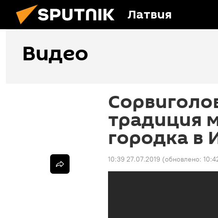
Латвия
Видео
Сорвиголов
традиция 
городка в 
10:39 27.07.2019
(обновлено:
10:4