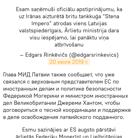
Esam saņēmuši oficiālu apstiprinājumu, ka
uz Irānas aizturētā britu tankkuģa “Stena
Impero” atrodas viens Latvijas
valstspiederīgais, Ārlietu ministrija dara
visu iespējamo, lai panāktu viņa
atbrīvošanu
— Edgars Rinkēvičs (@edgarsrinkevics)
20 июля 2019 г.
​Глава МИД Латвии также сообщает, что уже
связался с верховным представителем ЕС по
иностранным делам и политике безопасности
Федерикой Могерини и министром иностранных
дел Великобритании Джереми Хантом, чтобы
договориться о тесной координации и поддержке
в деле освобождения латвийского подданного.
Esmu sazinājies ar ES augsto pārstāvi
ārlietās Federiku Mogerīnī un Lielbritānijas