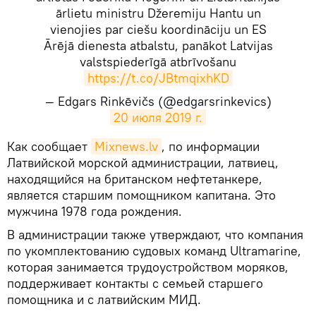
ārlietu ministru Džeremiju Hantu un
vienojies par ciešu koordināciju un ES
Ārējā dienesta atbalstu, panākot Latvijas
valstspiederīgā atbrīvošanu
https://t.co/JBtmqixhKD
— Edgars Rinkēvičs (@edgarsrinkevics)
20 июля 2019 г.
​Как сообщает
Mixnews.lv
, по информации
Латвийской морской администрации, латвиец,
находящийся на британском нефтетанкере,
является старшим помощником капитана. Это
мужчина 1978 года рождения.
В администрации также утверждают, что компания
по укомплектованию судовых команд Ultramarine,
которая занимается трудоустройством моряков,
поддерживает контакты с семьей старшего
помощника и с латвийским МИД.